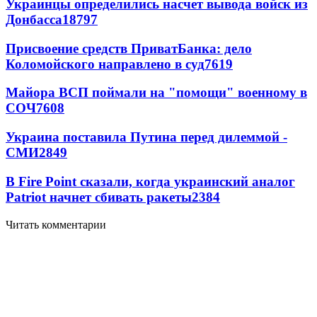
Украинцы определились насчет вывода войск из
Донбасса
18797
Присвоение средств ПриватБанка: дело
Коломойского направлено в суд
7619
Майора ВСП поймали на "помощи" военному в
СОЧ
7608
Украина поставила Путина перед дилеммой -
СМИ
2849
В Fire Point сказали, когда украинский аналог
Patriot начнет сбивать ракеты
2384
Читать комментарии