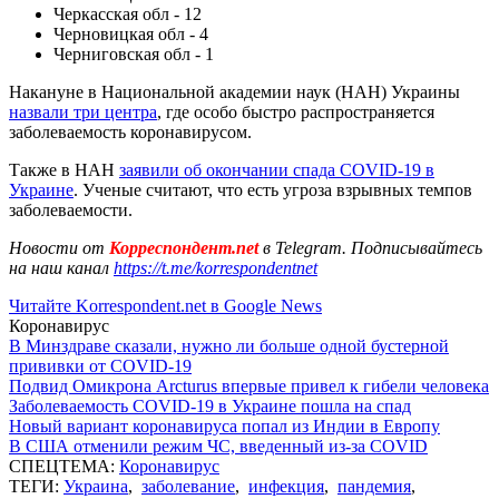
Черкасская обл - 12
Черновицкая обл - 4
Черниговская обл - 1
Накануне в Национальной академии наук (НАН) Украины
назвали три центра
, где особо быстро распространяется
заболеваемость коронавирусом.
Также в НАН
заявили об окончании спада COVID-19 в
Украине
. Ученые считают, что есть угроза взрывных темпов
заболеваемости.
Новости от
Корреспондент.net
в Telegram. Подписывайтесь
на наш канал
https://t.me/korrespondentnet
Читайте Korrespondent.net в Google News
Коронавирус
В Минздраве сказали, нужно ли больше одной бустерной
прививки от COVID-19
Подвид Омикрона Arcturus впервые привел к гибели человека
Заболеваемость COVID-19 в Украине пошла на спад
Новый вариант коронавируса попал из Индии в Европу
В США отменили режим ЧС, введенный из-за COVID
СПЕЦТЕМА:
Коронавирус
ТЕГИ:
Украина
,
заболевание
,
инфекция
,
пандемия
,