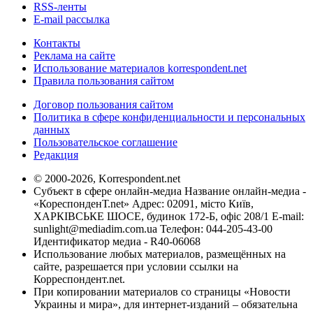
RSS-ленты
E-mail рассылка
Контакты
Реклама на сайте
Использование материалов korrespondent.net
Правила пользования сайтом
Договор пользования сайтом
Политика в сфере конфиденциальности и персональных
данных
Пользовательское соглашение
Редакция
© 2000-2026, Korrespondent.net
Субъект в сфере онлайн-медиа Название онлайн-медиа -
«КореспонденТ.net» Адрес: 02091, місто Київ,
ХАРКІВСЬКЕ ШОСЕ, будинок 172-Б, офіс 208/1 E-mail:
sunlight@mediadim.com.ua
Телефон: 044-205-43-00
Идентификатор медиа - R40-06068
Использование любых материалов, размещённых на
сайте, разрешается при условии ссылки на
Корреспондент.net.
При копировании материалов со страницы «Новости
Украины и мира», для интернет-изданий – обязательна