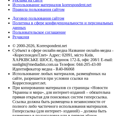
Реклама на сайте
Использование материалов korrespondent.net
Правила пользования сайтом
Договор пользования сайтом
Политика в сфере конфиденциальности и персональных
данных
Пользовательское соглашение
Редакция
© 2000-2026, Korrespondent.net
Субъект в сфере онлайн-медиа Название онлайн-медиа -
«КореспонденТ.net» Адрес: 02091, місто Київ,
ХАРКІВСЬКЕ ШОСЕ, будинок 172-Б, офіс 208/1 E-mail:
sunlight@mediadim.com.ua
Телефон: 044-205-43-00
Идентификатор медиа - R40-06068
Использование любых материалов, размещённых на
сайте, разрешается при условии ссылки на
Корреспондент.net.
При копировании материалов со страницы «Новости
Украины и мира», для интернет-изданий – обязательна
прямая открытая для поисковых систем гиперссылка.
Ссылка должна быть размещена в независимости от
полного либо частичного использования материалов.
Гиперссылка (для интернет- изданий) – должна быть
размещена в подзаголовке или в первом абзаце