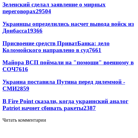
Зеленский сделал заявление о мирных
переговорах
29504
Украинцы определились насчет вывода войск из
Донбасса
19366
Присвоение средств ПриватБанка: дело
Коломойского направлено в суд
7661
Майора ВСП поймали на "помощи" военному в
СОЧ
7616
Украина поставила Путина перед дилеммой -
СМИ
2859
В Fire Point сказали, когда украинский аналог
Patriot начнет сбивать ракеты
2387
Читать комментарии