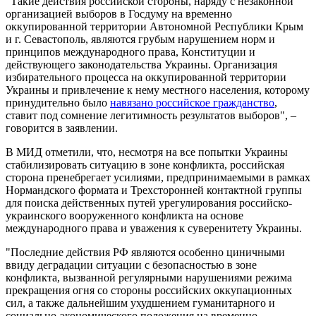
"Такие действия российской стороны, наряду с незаконной
организацией выборов в Госдуму на временно
оккупированной территории Автономной Республики Крым
и г. Севастополь, являются грубым нарушением норм и
принципов международного права, Конституции и
действующего законодательства Украины. Организация
избирательного процесса на оккупированной территории
Украины и привлечение к нему местного населения, которому
принудительно было
навязано российское гражданство
,
ставит под сомнение легитимность результатов выборов", –
говорится в заявлении.
В МИД отметили, что, несмотря на все попытки Украины
стабилизировать ситуацию в зоне конфликта, российская
сторона пренебрегает усилиями, предпринимаемыми в рамках
Нормандского формата и Трехсторонней контактной группы
для поиска действенных путей урегулирования российско-
украинского вооруженного конфликта на основе
международного права и уважения к суверенитету Украины.
"Последние действия РФ являются особенно циничными
ввиду деградации ситуации с безопасностью в зоне
конфликта, вызванной регулярными нарушениями режима
прекращения огня со стороны российских оккупационных
сил, а также дальнейшим ухудшением гуманитарного и
социально-экономического положения на временно