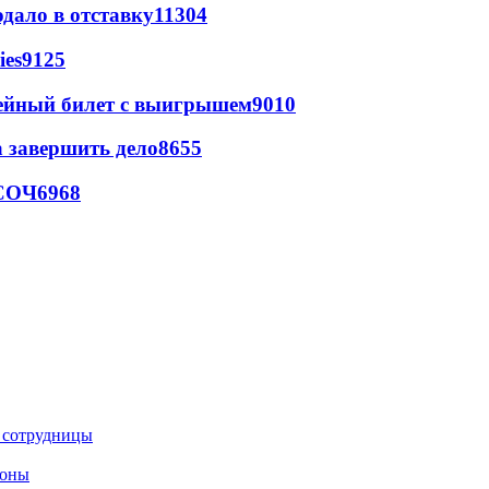
дало в отставку
11304
ies
9125
рейный билет с выигрышем
9010
а завершить дело
8655
 СОЧ
6968
е сотрудницы
роны