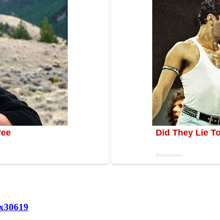
х
30619