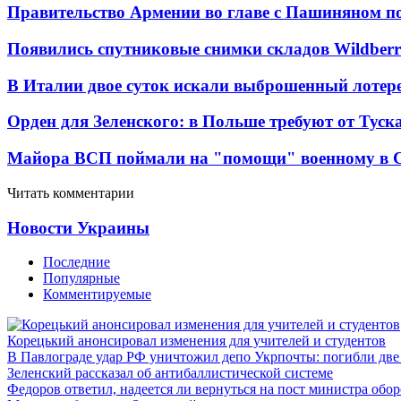
Правительство Армении во главе с Пашиняном по
Появились спутниковые снимки складов Wildberr
В Италии двое суток искали выброшенный лоте
Орден для Зеленского: в Польше требуют от Туск
Майора ВСП поймали на "помощи" военному в
Читать комментарии
Новости Украины
Последние
Популярные
Комментируемые
Корецький анонсировал изменения для учителей и студентов
В Павлограде удар РФ уничтожил депо Укрпочты: погибли дв
Зеленский рассказал об антибаллистической системе
Федоров ответил, надеется ли вернуться на пост министра обо