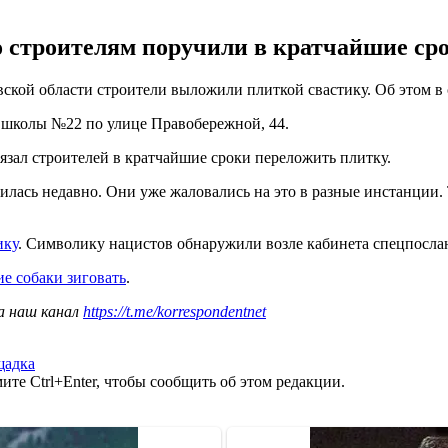
о строителям поручили в кратчайшие сро
ской области строители выложили плиткой свастику. Об этом в 
е школы №22 по улице Правобережной, 44.
язал строителей в кратчайшие сроки переложить плитку.
лась недавно. Они уже жаловались на это в разные инстанции. 
ику
. Символику нацистов обнаружили возле кабинета спецпосла
ие собаки зиговать
.
а наш канал
https://t.me/korrespondentnet
щадка
те Ctrl+Enter, чтобы сообщить об этом редакции.