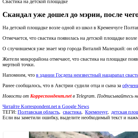
Свастика на детской площадке
Скандал уже дошел до мэрии, после чег
На детской площадке возле одной из школ в Кременчуге Полтав
Отмечается, что свастика появилась на детской площадке возл
О случившемся уже знает мэр города Виталий Малецкий: он об
Жители микрорайона отмечают, что свастика на площадке появи
мертвой точки.
Напомним, что
в здании Госдепа неизвестный нацарапал сваст
Ранее сообщалось, что в Австрии судили отца и сына за
обучен
Новости от
Корреспондент.net
в Telegram. Подписывайтесь н
Читайте Korrespondent.net в Google News
ТЕГИ:
Полтавская область
,
свастика
,
Кременчуг
,
детская пло
Если вы заметили ошибку, выделите необходимый текст и нажми