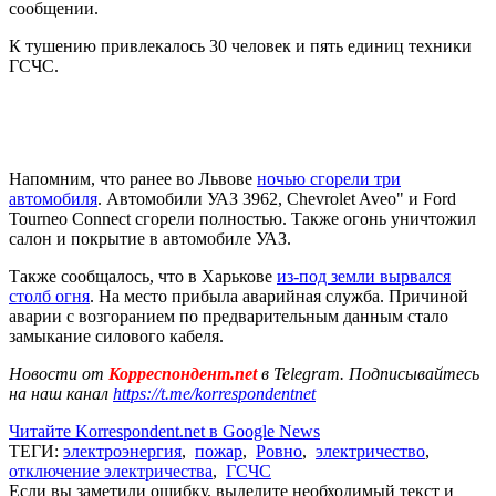
сообщении.
К тушению привлекалось 30 человек и пять единиц техники
ГСЧС.
Напомним, что ранее во Львове
ночью сгорели три
автомобиля
. Автомобили УАЗ 3962, Chevrolet Aveo" и Ford
Tourneo Connect сгорели полностью. Также огонь уничтожил
салон и покрытие в автомобиле УАЗ.
Также сообщалось, что в Харькове
из-под земли вырвался
столб огня
. На место прибыла аварийная служба. Причиной
аварии с возгоранием по предварительным данным стало
замыкание силового кабеля.
Новости от
Корреспондент.net
в Telegram. Подписывайтесь
на наш канал
https://t.me/korrespondentnet
Читайте Korrespondent.net в Google News
ТЕГИ:
электроэнергия
,
пожар
,
Ровно
,
электричество
,
отключение электричества
,
ГСЧС
Если вы заметили ошибку, выделите необходимый текст и