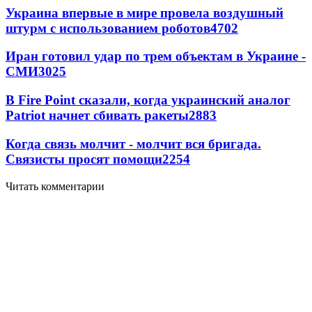
Украина впервые в мире провела воздушный
штурм с использованием роботов
4702
Иран готовил удар по трем объектам в Украине -
СМИ
3025
В Fire Point сказали, когда украинский аналог
Patriot начнет сбивать ракеты
2883
Когда связь молчит - молчит вся бригада.
Связисты просят помощи
2254
Читать комментарии