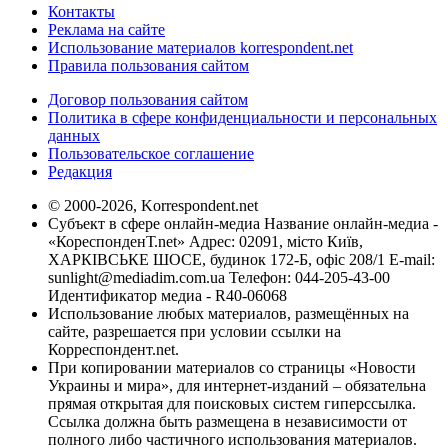
Контакты
Реклама на сайте
Использование материалов korrespondent.net
Правила пользования сайтом
Договор пользования сайтом
Политика в сфере конфиденциальности и персональных
данных
Пользовательское соглашение
Редакция
© 2000-2026, Korrespondent.net
Субъект в сфере онлайн-медиа Название онлайн-медиа -
«КореспонденТ.net» Адрес: 02091, місто Київ,
ХАРКІВСЬКЕ ШОСЕ, будинок 172-Б, офіс 208/1 E-mail:
sunlight@mediadim.com.ua
Телефон: 044-205-43-00
Идентификатор медиа - R40-06068
Использование любых материалов, размещённых на
сайте, разрешается при условии ссылки на
Корреспондент.net.
При копировании материалов со страницы «Новости
Украины и мира», для интернет-изданий – обязательна
прямая открытая для поисковых систем гиперссылка.
Ссылка должна быть размещена в независимости от
полного либо частичного использования материалов.