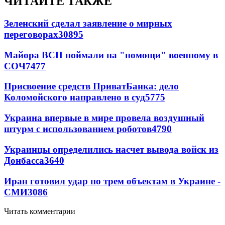
ЧИТАЙТЕ ТАКЖЕ
Зеленский сделал заявление о мирных
переговорах
30895
Майора ВСП поймали на "помощи" военному в
СОЧ
7477
Присвоение средств ПриватБанка: дело
Коломойского направлено в суд
5775
Украина впервые в мире провела воздушный
штурм с использованием роботов
4790
Украинцы определились насчет вывода войск из
Донбасса
3640
Иран готовил удар по трем объектам в Украине -
СМИ
3086
Читать комментарии