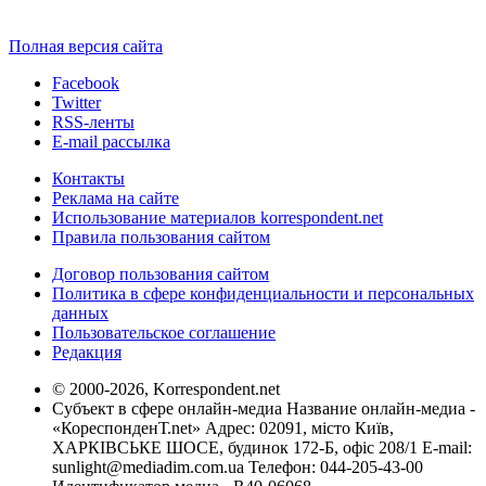
Полная версия сайта
Facebook
Twitter
RSS-ленты
E-mail рассылка
Контакты
Реклама на сайте
Использование материалов korrespondent.net
Правила пользования сайтом
Договор пользования сайтом
Политика в сфере конфиденциальности и персональных
данных
Пользовательское соглашение
Редакция
© 2000-2026, Korrespondent.net
Субъект в сфере онлайн-медиа Название онлайн-медиа -
«КореспонденТ.net» Адрес: 02091, місто Київ,
ХАРКІВСЬКЕ ШОСЕ, будинок 172-Б, офіс 208/1 E-mail:
sunlight@mediadim.com.ua
Телефон: 044-205-43-00