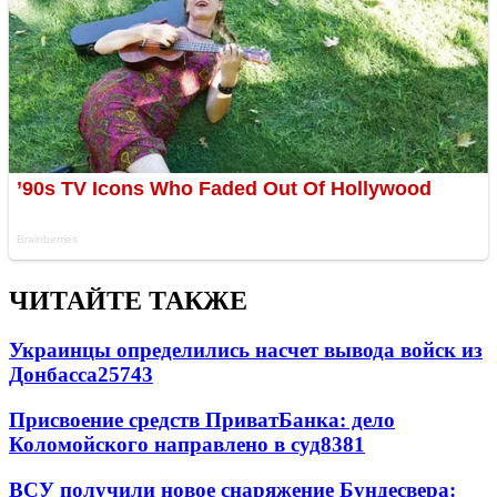
ЧИТАЙТЕ ТАКЖЕ
Украинцы определились насчет вывода войск из
Донбасса
25743
Присвоение средств ПриватБанка: дело
Коломойского направлено в суд
8381
ВСУ получили новое снаряжение Бундесвера: