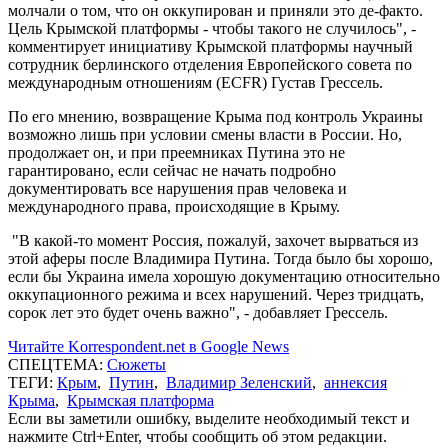
молчали о том, что он оккупирован и приняли это де-факто.
Цель Крымской платформы - чтобы такого не случилось", -
комментирует инициативу Крымской платформы научный
сотрудник берлинского отделения Европейского совета по
международным отношениям (ECFR) Густав Грессель.
По его мнению, возвращение Крыма под контроль Украины
возможно лишь при условии смены власти в России. Но,
продолжает он, и при преемниках Путина это не
гарантировано, если сейчас не начать подробно
документировать все нарушения прав человека и
международного права, происходящие в Крыму.
"В какой-то момент Россия, пожалуй, захочет вырваться из
этой аферы после Владимира Путина. Тогда было бы хорошо,
если бы Украина имела хорошую документацию относительно
оккупационного режима и всех нарушений. Через тридцать,
сорок лет это будет очень важно", - добавляет Грессель.
Читайте Korrespondent.net в Google News
СПЕЦТЕМА:
Сюжеты
ТЕГИ:
Крым
,
Путин
,
Владимир Зеленский
,
аннексия
Крыма
,
Крымская платформа
Если вы заметили ошибку, выделите необходимый текст и
нажмите Ctrl+Enter, чтобы сообщить об этом редакции.