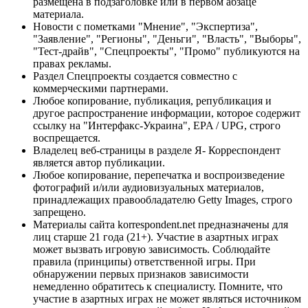
размещена в подзаголовке или в первом абзаце
материала.
Новости с пометками "Мнение", "Экспертиза",
"Заявление", "Регионы", "Деньги", "Власть", "Выборы",
"Тест-драйв", "Спецпроекты", "Промо" публикуются на
правах рекламы.
Раздел Спецпроекты создается совместно с
коммерческими партнерами.
Любое копирование, публикация, републикация и
другое распространение информации, которое содержит
ссылку на "Интерфакс-Украина", EPA / UPG, строго
воспрещается.
Владелец веб-страницы в разделе Я- Корреспондент
является автор публикации.
Любое копирование, перепечатка и воспроизведение
фотографий и/или аудиовизуальных материалов,
принадлежащих правообладателю Getty Images, строго
запрещено.
Материалы сайта korrespondent.net предназначены для
лиц старше 21 года (21+). Участие в азартных играх
может вызвать игровую зависимость. Соблюдайте
правила (принципы) ответственной игры. При
обнаружении первых признаков зависимости
немедленно обратитесь к специалисту. Помните, что
участие в азартных играх не может являться источником