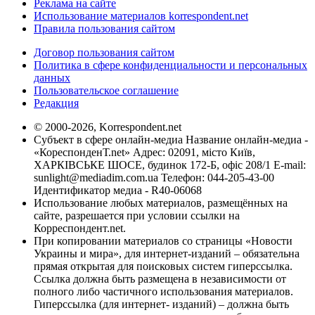
Реклама на сайте
Использование материалов korrespondent.net
Правила пользования сайтом
Договор пользования сайтом
Политика в сфере конфиденциальности и персональных
данных
Пользовательское соглашение
Редакция
© 2000-2026, Korrespondent.net
Субъект в сфере онлайн-медиа Название онлайн-медиа -
«КореспонденТ.net» Адрес: 02091, місто Київ,
ХАРКІВСЬКЕ ШОСЕ, будинок 172-Б, офіс 208/1 E-mail:
sunlight@mediadim.com.ua
Телефон: 044-205-43-00
Идентификатор медиа - R40-06068
Использование любых материалов, размещённых на
сайте, разрешается при условии ссылки на
Корреспондент.net.
При копировании материалов со страницы «Новости
Украины и мира», для интернет-изданий – обязательна
прямая открытая для поисковых систем гиперссылка.
Ссылка должна быть размещена в независимости от
полного либо частичного использования материалов.
Гиперссылка (для интернет- изданий) – должна быть