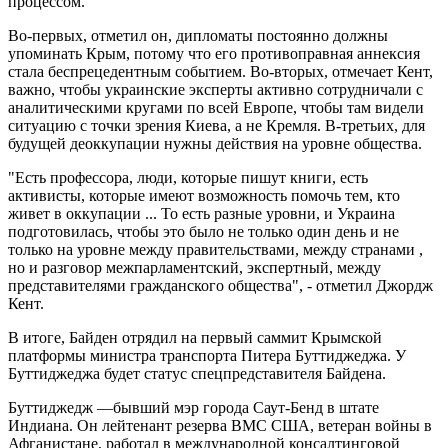
процессом.
Во-первых, отметил он, дипломаты постоянно должны
упоминать Крым, потому что его противоправная аннексия
стала беспрецедентным событием. Во-вторых, отмечает Кент,
важно, чтобы украинские эксперты активно сотрудничали с
аналитическими кругами по всей Европе, чтобы там видели
ситуацию с точки зрения Киева, а не Кремля. В-третьих, для
будущей деоккупации нужны действия на уровне общества.
"Есть профессора, люди, которые пишут книги, есть
активисты, которые имеют возможность помочь тем, кто
живет в оккупации ... То есть разные уровни, и Украина
подготовилась, чтобы это было не только один день и не
только на уровне между правительствами, между странами ,
но и разговор межпарламентский, экспертный, между
представителями гражданского общества", - отметил Джордж
Кент.
В итоге, Байден отрядил на первый саммит Крымской
платформы министра транспорта Питера Буттиджеджа. У
Буттиджеджа будет статус спецпредставителя Байдена.
Буттиджедж —бывший мэр города Саут-Бенд в штате
Индиана. Он лейтенант резерва ВМС США, ветеран войны в
Афганистане, работал в международной консалтинговой