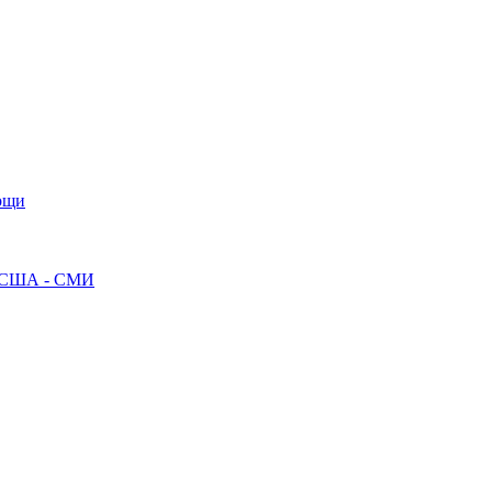
мощи
ак США - СМИ