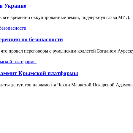
 в Украине
ль все временно оккупированные земли, подчеркнул глава МИД.
ренция по безопасности
то провел переговоры с румынским коллегой Богданом Ауреску
й саммит Крымской платформы
Палаты депутатов парламента Чехии Маркетой Пекаревой Адамов