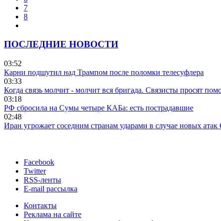
7
8
ПОСЛЕДНИЕ НОВОСТИ
03:52
Карни подшутил над Трампом после поломки телесуфлера
03:33
Когда связь молчит - молчит вся бригада. Связисты просят по
03:18
РФ сбросила на Сумы четыре КАБа: есть пострадавшие
02:48
Иран угрожает соседним странам ударами в случае новых ат
Facebook
Twitter
RSS-ленты
E-mail рассылка
Контакты
Реклама на сайте