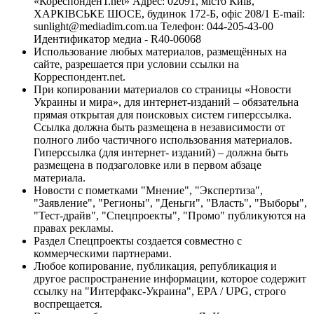
«КореспонденТ.net» Адрес: 02091, місто Київ,
ХАРКІВСЬКЕ ШОСЕ, будинок 172-Б, офіс 208/1 E-mail:
sunlight@mediadim.com.ua
Телефон: 044-205-43-00
Идентификатор медиа - R40-06068
Использование любых материалов, размещённых на
сайте, разрешается при условии ссылки на
Корреспондент.net.
При копировании материалов со страницы «Новости
Украины и мира», для интернет-изданий – обязательна
прямая открытая для поисковых систем гиперссылка.
Ссылка должна быть размещена в независимости от
полного либо частичного использования материалов.
Гиперссылка (для интернет- изданий) – должна быть
размещена в подзаголовке или в первом абзаце
материала.
Новости с пометками "Мнение", "Экспертиза",
"Заявление", "Регионы", "Деньги", "Власть", "Выборы",
"Тест-драйв", "Спецпроекты", "Промо" публикуются на
правах рекламы.
Раздел Спецпроекты создается совместно с
коммерческими партнерами.
Любое копирование, публикация, републикация и
другое распространение информации, которое содержит
ссылку на "Интерфакс-Украина", EPA / UPG, строго
воспрещается.