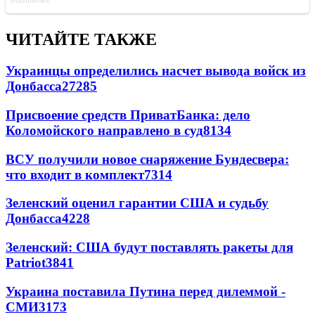
ЧИТАЙТЕ ТАКЖЕ
Украинцы определились насчет вывода войск из
Донбасса
27285
Присвоение средств ПриватБанка: дело
Коломойского направлено в суд
8134
ВСУ получили новое снаряжение Бундесвера:
что входит в комплект
7314
Зеленский оценил гарантии США и судьбу
Донбасса
4228
Зеленский: США будут поставлять ракеты для
Patriot
3841
Украина поставила Путина перед дилеммой -
СМИ
3173