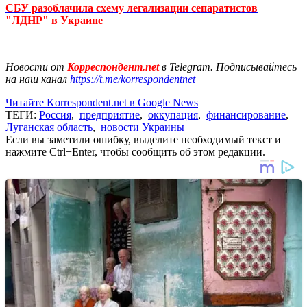
СБУ разоблачила схему легализации сепаратистов
"ЛДНР" в Украине
Новости от
Корреспондент.net
в Telegram. Подписывайтесь
на наш канал
https://t.me/korrespondentnet
Читайте Korrespondent.net в Google News
ТЕГИ:
Россия
,
предприятие
,
оккупация
,
финансирование
,
Луганская область
,
новости Украины
Если вы заметили ошибку, выделите необходимый текст и
нажмите Ctrl+Enter, чтобы сообщить об этом редакции.