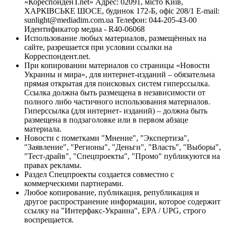
«КореспонденТ.net» Адрес: 02091, місто Київ,
ХАРКІВСЬКЕ ШОСЕ, будинок 172-Б, офіс 208/1 E-mail:
sunlight@mediadim.com.ua
Телефон: 044-205-43-00
Идентификатор медиа - R40-06068
Использование любых материалов, размещённых на
сайте, разрешается при условии ссылки на
Корреспондент.net.
При копировании материалов со страницы «Новости
Украины и мира», для интернет-изданий – обязательна
прямая открытая для поисковых систем гиперссылка.
Ссылка должна быть размещена в независимости от
полного либо частичного использования материалов.
Гиперссылка (для интернет- изданий) – должна быть
размещена в подзаголовке или в первом абзаце
материала.
Новости с пометками "Мнение", "Экспертиза",
"Заявление", "Регионы", "Деньги", "Власть", "Выборы",
"Тест-драйв", "Спецпроекты", "Промо" публикуются на
правах рекламы.
Раздел Спецпроекты создается совместно с
коммерческими партнерами.
Любое копирование, публикация, републикация и
другое распространение информации, которое содержит
ссылку на "Интерфакс-Украина", EPA / UPG, строго
воспрещается.