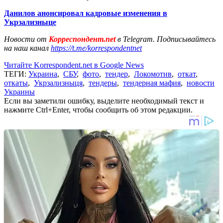
Данилов анонсировал кадровые изменения в
Укрзализныце
Новости от
Корреспондент.net
в Telegram. Подписывайтесь
на наш канал
https://t.me/korrespondentnet
Читайте Korrespondent.net в Google News
ТЕГИ:
Украина
,
СБУ
,
фото
,
тендер
,
Локомотив
,
откат
,
откаты
,
Укрзализныця
,
тендеры
,
тендерная мафия
,
новости
Украины
Если вы заметили ошибку, выделите необходимый текст и
нажмите Ctrl+Enter, чтобы сообщить об этом редакции.