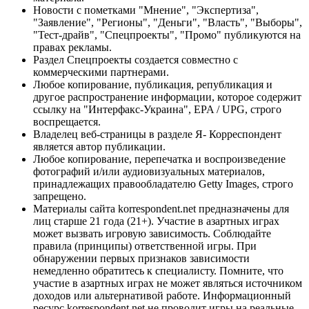
Новости с пометками "Мнение", "Экспертиза",
"Заявление", "Регионы", "Деньги", "Власть", "Выборы",
"Тест-драйв", "Спецпроекты", "Промо" публикуются на
правах рекламы.
Раздел Спецпроекты создается совместно с
коммерческими партнерами.
Любое копирование, публикация, републикация и
другое распространение информации, которое содержит
ссылку на "Интерфакс-Украина", EPA / UPG, строго
воспрещается.
Владелец веб-страницы в разделе Я- Корреспондент
является автор публикации.
Любое копирование, перепечатка и воспроизведение
фотографий и/или аудиовизуальных материалов,
принадлежащих правообладателю Getty Images, строго
запрещено.
Материалы сайта korrespondent.net предназначены для
лиц старше 21 года (21+). Участие в азартных играх
может вызвать игровую зависимость. Соблюдайте
правила (принципы) ответственной игры. При
обнаружении первых признаков зависимости
немедленно обратитесь к специалисту. Помните, что
участие в азартных играх не может являться источником
доходов или альтернативой работе. Информационный
ресурс korrespondent.net не проводит игры на реальные