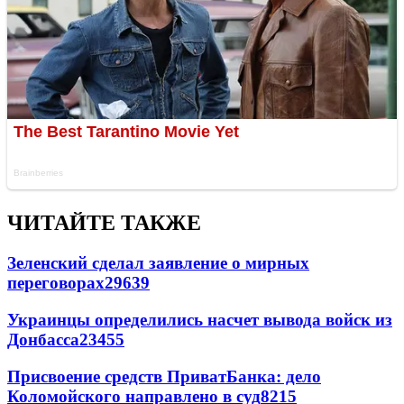
ЧИТАЙТЕ ТАКЖЕ
Зеленский сделал заявление о мирных
переговорах
29639
Украинцы определились насчет вывода войск из
Донбасса
23455
Присвоение средств ПриватБанка: дело
Коломойского направлено в суд
8215