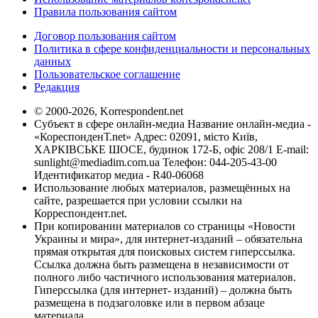
Правила пользования сайтом
Договор пользования сайтом
Политика в сфере конфиденциальности и персональных
данных
Пользовательское соглашение
Редакция
© 2000-2026, Korrespondent.net
Субъект в сфере онлайн-медиа Название онлайн-медиа -
«КореспонденТ.net» Адрес: 02091, місто Київ,
ХАРКІВСЬКЕ ШОСЕ, будинок 172-Б, офіс 208/1 E-mail:
sunlight@mediadim.com.ua
Телефон: 044-205-43-00
Идентификатор медиа - R40-06068
Использование любых материалов, размещённых на
сайте, разрешается при условии ссылки на
Корреспондент.net.
При копировании материалов со страницы «Новости
Украины и мира», для интернет-изданий – обязательна
прямая открытая для поисковых систем гиперссылка.
Ссылка должна быть размещена в независимости от
полного либо частичного использования материалов.
Гиперссылка (для интернет- изданий) – должна быть
размещена в подзаголовке или в первом абзаце
материала.