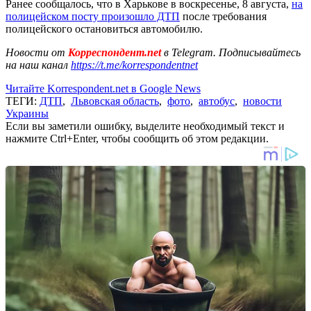
Ранее сообщалось, что в Харькове в воскресенье, 8 августа,
на
полицейском посту произошло ДТП
после требования
полицейского остановиться автомобилю.
Новости от
Корреспондент.net
в Telegram. Подписывайтесь
на наш канал
https://t.me/korrespondentnet
Читайте Korrespondent.net в Google News
ТЕГИ:
ДТП
,
Львовская область
,
фото
,
автобус
,
новости
Украины
Если вы заметили ошибку, выделите необходимый текст и
нажмите Ctrl+Enter, чтобы сообщить об этом редакции.