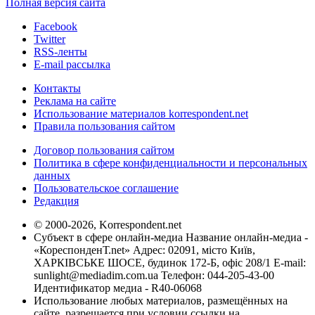
Полная версия сайта
Facebook
Twitter
RSS-ленты
E-mail рассылка
Контакты
Реклама на сайте
Использование материалов korrespondent.net
Правила пользования сайтом
Договор пользования сайтом
Политика в сфере конфиденциальности и персональных
данных
Пользовательское соглашение
Редакция
© 2000-2026, Korrespondent.net
Субъект в сфере онлайн-медиа Название онлайн-медиа -
«КореспонденТ.net» Адрес: 02091, місто Київ,
ХАРКІВСЬКЕ ШОСЕ, будинок 172-Б, офіс 208/1 E-mail:
sunlight@mediadim.com.ua
Телефон: 044-205-43-00
Идентификатор медиа - R40-06068
Использование любых материалов, размещённых на
сайте, разрешается при условии ссылки на