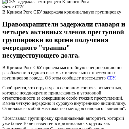
Фото: СБУ
В Кривом Роге СБУ задержала криминальную группировку
Правоохранители задержали главаря и
четырех активных членов преступной
группировки во время получения
очередного "транша"
несуществующего долга.
В Кривом Роге СБУ провела масштабную спецоперацию по
разоблачению одного из самых влиятельных преступных
группировок города. Об этом сообщает пресс-центр
СБУ
.
Сообщается, что структура в основном состояла из местных,
которые неоднократно привлекались к уголовной
ответственности за совершение особо тяжких преступлений.
Имела четкую иерархию и суровую внутреннюю дисциплину.
Отличалась особой жестокостью методов силового "влияния".
"Возглавлял группировку криминальный авторитет, который
уже более 10 лет известен в криминальных кругах как
"смотрящий" за городом", - говорится в сообщении.