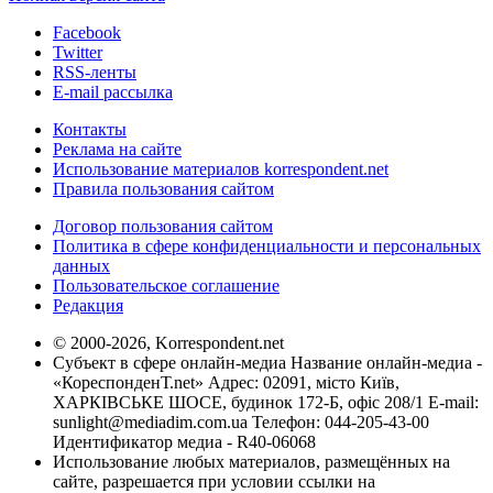
Facebook
Twitter
RSS-ленты
E-mail рассылка
Контакты
Реклама на сайте
Использование материалов korrespondent.net
Правила пользования сайтом
Договор пользования сайтом
Политика в сфере конфиденциальности и персональных
данных
Пользовательское соглашение
Редакция
© 2000-2026, Korrespondent.net
Субъект в сфере онлайн-медиа Название онлайн-медиа -
«КореспонденТ.net» Адрес: 02091, місто Київ,
ХАРКІВСЬКЕ ШОСЕ, будинок 172-Б, офіс 208/1 E-mail:
sunlight@mediadim.com.ua
Телефон: 044-205-43-00
Идентификатор медиа - R40-06068
Использование любых материалов, размещённых на
сайте, разрешается при условии ссылки на