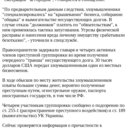
"По предварительным данным следствия, злоумышленники
"специализировались" на "крышевании" бизнеса, собирании
"общака" и вымогательстве несуществующих долгов. В
случае отказа "должников" платить по "обязательствам", к
ним применялась тактика запугивания. Угрозы физической
расправы и нанесения вреда личному имуществу срабатывали
безотказно", - уточнили в спецслужбе.
Правоохранители задержали главаря и четырех активных
членов преступной группировки во время получения
очередного "транша" несуществующего долга. 30 тысяч
долларов США передал злоумышленникам один из местных
бизнесменов.
В ходе обысков по месту жительства злоумышленников
изъяты большие суммы денег, вероятно полученные
преступным путем, огнестрельное оружие, паспорта
иностранных государств, в том числе РФ.
Четырем участникам группировки сообщено о подозрении по
ст. 255-1 (распространение преступного воздействия) и ст. 189
(вымогательство) УК Украины.
Сейчас проверяется информация о причастности к