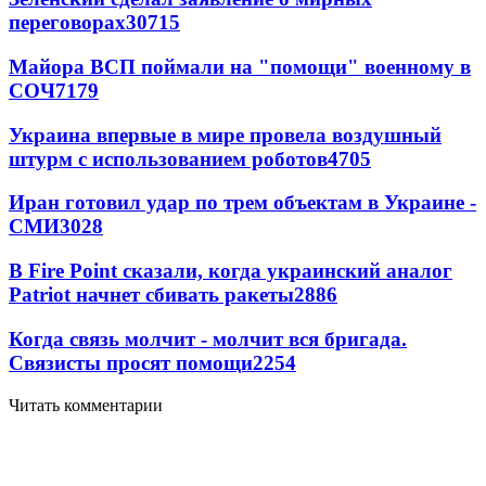
переговорах
30715
Майора ВСП поймали на "помощи" военному в
СОЧ
7179
Украина впервые в мире провела воздушный
штурм с использованием роботов
4705
Иран готовил удар по трем объектам в Украине -
СМИ
3028
В Fire Point сказали, когда украинский аналог
Patriot начнет сбивать ракеты
2886
Когда связь молчит - молчит вся бригада.
Связисты просят помощи
2254
Читать комментарии