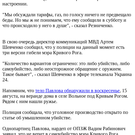
настроении.
"Мы обсуждали тарифы, газ, по голосу ничего не предвещало
беды. Но мы ж не понимаем, что ему сообщили в субботу и
что происходило у него в душе", - сказал Резниченко.
В свою очередь директор коммуникаций МВД Артем
Шевченко сообщил, что у полиции на данный момент есть
три версии гибели мэра Кривого Рога.
"Количество вариантов ограничено: это либо убийство, либо
самоубийство, либо неосторожное обращение с оружием.
Такое бывает", - сказал Шевченко в эфире телеканала Украина
24.
Напомним, что
тело Павлова обнаружили в воскресенье
, 15
августа, на веранде дома в селе Вольное под Кривым Рогом.
Рядом с ним нашли ружье.
Полиция сообщала, что уголовное производство открыто по
статье об умышленном убийстве.
Однопартиец Павлова, нардеп от ОПЗЖ Вадим Рабинович
заявил, что не верит в самоубийство мэра Кривого Рога.