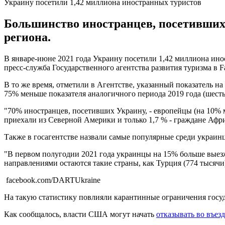
Украину посетили 1,42 миллиона иностранных туристов
Большинство иностранцев, посетивших У
региона.
В январе-июне 2021 года Украину посетили 1,42 миллиона инос
пресс-служба Государственного агентства развития туризма в F
В то же время, отметили в Агентстве, указанный показатель 
75% меньше показателя аналогичного периода 2019 года (шест
"70% иностранцев, посетивших Украину, - европейцы (на 10% м
приехали из Северной Америки и только 1,7 % - граждане Афри
Также в госагентстве назвали самые популярные среди украин
"В первом полугодии 2021 года украинцы на 15% больше выез
направлениями остаются такие страны, как Турция (774 тысячи)
facebook.com/DARTUkraine
На такую статистику повлияли карантинные ограничения госуда
Как сообщалось, власти США могут начать
отказывать во въезд