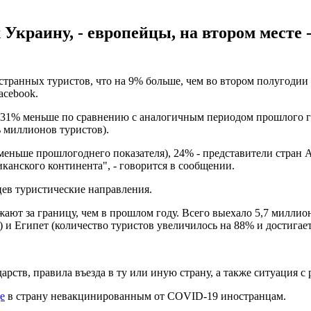
краину, - европейцы, на втором месте -
транных туристов, что на 9% больше, чем во втором полугодии 2
acebook.
на 31% меньше по сравнению с аналогичным периодом прошлого г
ь миллионов туристов).
еньше прошлогоднего показателя), 24% - представители стран Аз
канского континента", - говорится в сообщении.
цев туристические направления.
жают за границу, чем в прошлом году. Всего выехало 5,7 милл
 и Египет (количество туристов увеличилось на 88% и достигает 
рств, правила въезда в ту или иную страну, а также ситуация с
е
в страну невакцинированным от COVID-19 иностранцам.