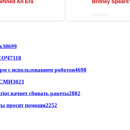
х
30699
 СОЧ
7118
рм с использованием роботов
4698
- СМИ
3023
triot начнет сбивать ракеты
2882
сты просят помощи
2252