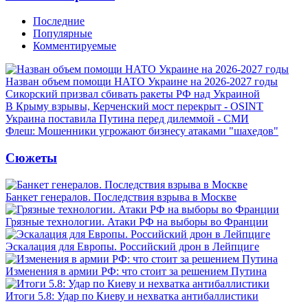
Последние
Популярные
Комментируемые
Назван объем помощи НАТО Украине на 2026-2027 годы
Сикорский призвал сбивать ракеты РФ над Украиной
В Крыму взрывы, Керченский мост перекрыт - OSINT
Украина поставила Путина перед дилеммой - СМИ
Флеш: Мошенники угрожают бизнесу атаками "шахедов"
Сюжеты
Банкет генералов. Последствия взрыва в Москве
Грязные технологии. Атаки РФ на выборы во Франции
Эскалация для Европы. Российский дрон в Лейпциге
Изменения в армии РФ: что стоит за решением Путина
Итоги 5.8: Удар по Киеву и нехватка антибаллистики