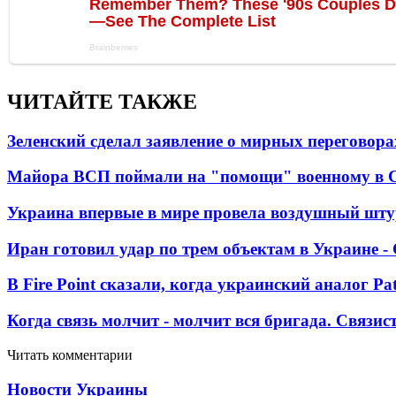
ЧИТАЙТЕ ТАКЖЕ
Зеленский сделал заявление о мирных переговора
Майора ВСП поймали на "помощи" военному в
Украина впервые в мире провела воздушный шту
Иран готовил удар по трем объектам в Украине 
В Fire Point сказали, когда украинский аналог Pa
Когда связь молчит - молчит вся бригада. Связи
Читать комментарии
Новости Украины