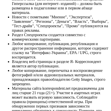
Гиперссылка (для интернет- изданий) – должна быть
размещена в подзаголовке или в первом абзаце
материала.
Новости с пометками "Мнение", "Экспертиза",
"Заявление", "Регионы", "Деньги", "Власть", "Выборы",
"Тест-драйв", "Спецпроекты", "Промо" публикуются на
правах рекламы.
Раздел Спецпроекты создается совместно с
коммерческими партнерами.
Любое копирование, публикация, републикация и
другое распространение информации, которое содержит
ссылку на "Интерфакс-Украина", EPA / UPG, строго
воспрещается.
Владелец веб-страницы в разделе Я- Корреспондент
является автор публикации.
Любое копирование, перепечатка и воспроизведение
фотографий и/или аудиовизуальных материалов,
принадлежащих правообладателю Getty Images, строго
запрещено.
Материалы сайта korrespondent.net предназначены для
лиц старше 21 года (21+). Участие в азартных играх
может вызвать игровую зависимость. Соблюдайте
правила (принципы) ответственной игры. При
обнаружении первых признаков зависимости
немедленно обратитесь к специалисту. Помните, что