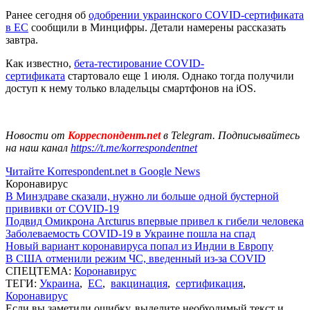
Ранее сегодня об
одобрении украинского COVID-сертификата
в ЕС
сообщили в Минцифры. Детали намерены рассказать
завтра.
Как известно,
бета-тестирование COVID-
сертификата
стартовало еще 1 июля. Однако тогда получили
доступ к нему только владельцы смартфонов на iOS.
Новости от
Корреспондент.net
в Telegram. Подписывайтесь
на наш канал
https://t.me/korrespondentnet
Читайте Korrespondent.net в Google News
Коронавирус
В Минздраве сказали, нужно ли больше одной бустерной
прививки от COVID-19
Подвид Омикрона Arcturus впервые привел к гибели человека
Заболеваемость COVID-19 в Украине пошла на спад
Новый вариант коронавируса попал из Индии в Европу
В США отменили режим ЧС, введенный из-за COVID
СПЕЦТЕМА:
Коронавирус
ТЕГИ:
Украина
,
ЕС
,
вакцинация
,
сертификация
,
Коронавирус
Если вы заметили ошибку, выделите необходимый текст и