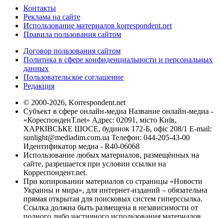
Контакты
Реклама на сайте
Использование материалов korrespondent.net
Правила пользования сайтом
Договор пользования сайтом
Политика в сфере конфиденциальности и персональных
данных
Пользовательское соглашение
Редакция
© 2000-2026, Korrespondent.net
Субъект в сфере онлайн-медиа Название онлайн-медиа -
«КореспонденТ.net» Адрес: 02091, місто Київ,
ХАРКІВСЬКЕ ШОСЕ, будинок 172-Б, офіс 208/1 E-mail:
sunlight@mediadim.com.ua
Телефон: 044-205-43-00
Идентификатор медиа - R40-06068
Использование любых материалов, размещённых на
сайте, разрешается при условии ссылки на
Корреспондент.net.
При копировании материалов со страницы «Новости
Украины и мира», для интернет-изданий – обязательна
прямая открытая для поисковых систем гиперссылка.
Ссылка должна быть размещена в независимости от
полного либо частичного использования материалов.