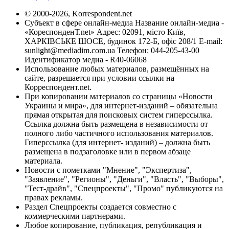
© 2000-2026, Korrespondent.net
Субъект в сфере онлайн-медиа Название онлайн-медиа -
«КореспонденТ.net» Адрес: 02091, місто Київ,
ХАРКІВСЬКЕ ШОСЕ, будинок 172-Б, офіс 208/1 E-mail:
sunlight@mediadim.com.ua
Телефон: 044-205-43-00
Идентификатор медиа - R40-06068
Использование любых материалов, размещённых на
сайте, разрешается при условии ссылки на
Корреспондент.net.
При копировании материалов со страницы «Новости
Украины и мира», для интернет-изданий – обязательна
прямая открытая для поисковых систем гиперссылка.
Ссылка должна быть размещена в независимости от
полного либо частичного использования материалов.
Гиперссылка (для интернет- изданий) – должна быть
размещена в подзаголовке или в первом абзаце
материала.
Новости с пометками "Мнение", "Экспертиза",
"Заявление", "Регионы", "Деньги", "Власть", "Выборы",
"Тест-драйв", "Спецпроекты", "Промо" публикуются на
правах рекламы.
Раздел Спецпроекты создается совместно с
коммерческими партнерами.
Любое копирование, публикация, републикация и