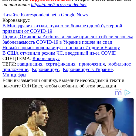
на наш канал
https://t.me/korrespondentnet
Читайте Korrespondent.net в Google News
Коронавирус
В Минздраве сказали, нужно ли больше одной бустерной
прививки от COVID-19
Подвид Омикрона Arcturus впервые привел к гибели человека
Заболеваемость COVID-19 в Украине пошла на спад
Новый вариант коронавируса попал из Индии в Европу
В США отменили режим ЧС, введенный из-за COVID
СПЕЦТЕМА:
Коронавирус
ТЕГИ:
вакцинация
,
сертификация
,
приложения
,
мобильное
приложение
,
Коронавирус
,
Коронавирус в Украине
,
Минцифры
Если вы заметили ошибку, выделите необходимый текст и
нажмите Ctrl+Enter, чтобы сообщить об этом редакции.