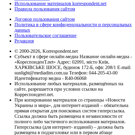
Использование материалов korrespondent.net
Правила пользования сайтом
Договор пользования сайтом
Политика в сфере конфиденциальности и персональных
данных
Пользовательское соглашение
Редакция
© 2000-2026, Korrespondent.net
Субъект в сфере онлайн-медиа Название онлайн-медиа -
«КореспонденТ.net» Адрес: 02091, місто Київ,
ХАРКІВСЬКЕ ШОСЕ, будинок 172-Б, офіс 208/1 E-mail:
sunlight@mediadim.com.ua
Телефон: 044-205-43-00
Идентификатор медиа - R40-06068
Использование любых материалов, размещённых на
сайте, разрешается при условии ссылки на
Корреспондент.net.
При копировании материалов со страницы «Новости
Украины и мира», для интернет-изданий – обязательна
прямая открытая для поисковых систем гиперссылка.
Ссылка должна быть размещена в независимости от
полного либо частичного использования материалов.
Гиперссылка (для интернет- изданий) – должна быть
размещена в подзаголовке или в первом абзаце