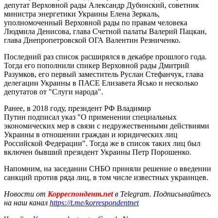
депутат Верховной рады Александр Дубинский, советник
министра энергетики Украины Елена Зеркаль,
уполномоченный Верховной рады по правам человека
Людмила Денисова, глава Счетной палаты Валерий Пацкан,
глава Днепропетровской ОГА Валентин Резниченко.
Последний раз список расширялся в декабре прошлого года.
Тогда его пополнили спикер Верховной рады Дмитрий
Разумков, его первый заместитель Руслан Стефанчук, глава
делегации Украины в ПАСЕ Елизавета Ясько и несколько
депутатов от "Слуги народа".
Ранее, в 2018 году, президент РФ Владимир
Путин подписал указ "О применении специальных
экономических мер в связи с недружественными действиями
Украины в отношении граждан и юридических лиц
Российской Федерации". Тогда же в список таких лиц был
включен бывший президент Украины Петр Порошенко.
Напомним, на заседании СНБО приняли решение о введении
санкций против ряда лиц, в том числе известных украинцев.
Новости от
Корреспондент.net
в Telegram. Подписывайтесь
на наш канал
https://t.me/korrespondentnet