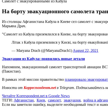
Самолет с эвакуированными из Кабула
На борту эвакуационного самолета тра
Из столицы Афганистана Кабула в Киеве сел самолет с эвакуи
Марьяна Драч.
"Самолет из Кабула приземлился в Киеве, на борту эвакуирован
Літак з Кабула приземлився у Києві, на борту евакуйован
— Maryana Drach (@MaryanaDrach1)
August 22, 2021
Эвакуации из Кабула: появились новые детали
Напомним, эвакуационный самолет транспортной авиации В
(Пакистан).
В рамках этой миссии правительство
планировало эвакуироват
Новости от
Корреспондент.net
в Telegram. Подписывайтесь н
Читайте Korrespondent.net в Google News
ТЕГИ:
Афганистан
,
Киев
,
самолет
,
эвакуация
,
война в афган
Если вы заметили ошибку, выделите необходимый текст и нажми