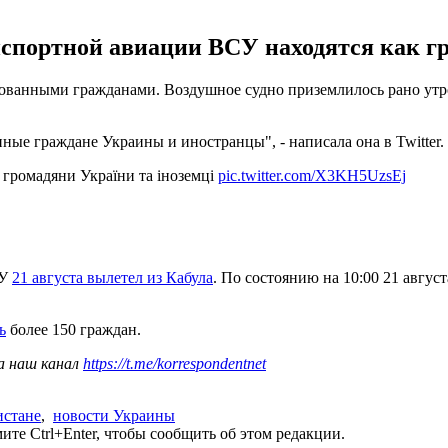
нспортной авиации ВСУ находятся как г
рованными гражданами. Воздушное судно приземлилось рано утр
ные граждане Украины и иностранцы", - написала она в Twitter.
і громадяни України та іноземці
pic.twitter.com/X3KH5UzsEj
СУ
21 августа вылетел из Кабула
. По состоянию на 10:00 21 авг
ь
более 150 граждан.
а наш канал
https://t.me/korrespondentnet
истане
,
новости Украины
те Ctrl+Enter, чтобы сообщить об этом редакции.