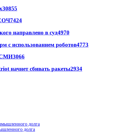
х
30855
 СОЧ
7424
кого направлено в суд
4970
рм с использованием роботов
4773
- СМИ
3066
triot начнет сбивать ракеты
2934
мышленного долга