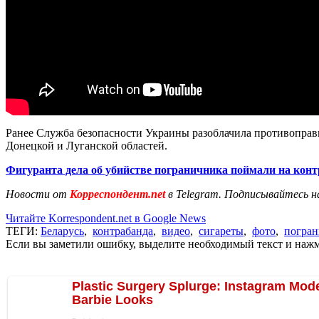
Ранее Служба безопасности Украины разоблачила противоправ
Донецкой и Луганской областей.
Фигуранта дела об убийстве пограничника поймали на конт
Новости от
Корреспондент.net
в Telegram. Подписывайтесь н
Читайте Korrespondent.net в Google News
ТЕГИ:
Беларусь
,
контрабанда
,
видео
,
сигареты
,
фото
,
погра
Если вы заметили ошибку, выделите необходимый текст и нажми