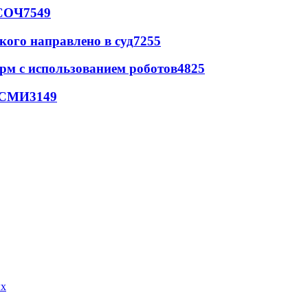
 СОЧ
7549
кого направлено в суд
7255
рм с использованием роботов
4825
- СМИ
3149
ых