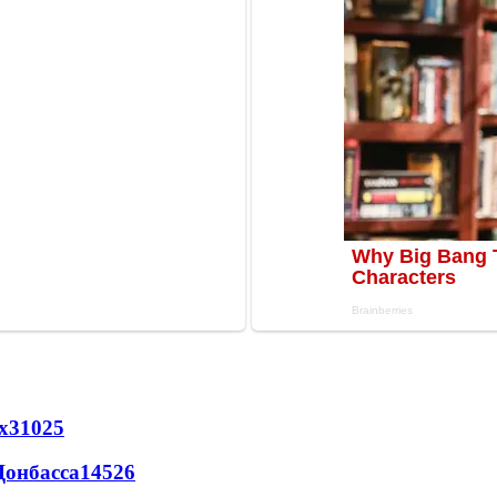
х
31025
Донбасса
14526