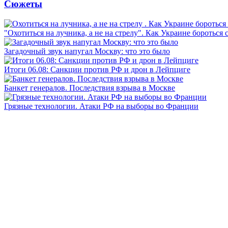
Сюжеты
"Охотиться на лучника, а не на стрелу". Как Украине бороться 
Загадочный звук напугал Москву: что это было
Итоги 06.08: Санкции против РФ и дрон в Лейпциге
Банкет генералов. Последствия взрыва в Москве
Грязные технологии. Атаки РФ на выборы во Франции