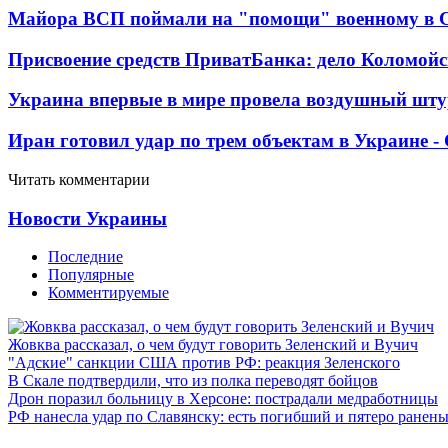
Майора ВСП поймали на "помощи" военному в
Присвоение средств ПриватБанка: дело Коломойс
Украина впервые в мире провела воздушный шту
Иран готовил удар по трем объектам в Украине 
Читать комментарии
Новости Украины
Последние
Популярные
Комментируемые
Жовква рассказал, о чем будут говорить Зеленский и Вучич
"Адские" санкции США против РФ: реакция Зеленского
В Скале подтвердили, что из полка переводят бойцов
Дрон поразил больницу в Херсоне: пострадали медработницы
РФ нанесла удар по Славянску: есть погибший и пятеро ранен