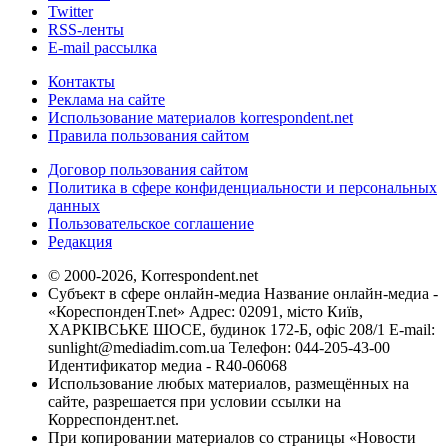
Twitter
RSS-ленты
E-mail рассылка
Контакты
Реклама на сайте
Использование материалов korrespondent.net
Правила пользования сайтом
Договор пользования сайтом
Политика в сфере конфиденциальности и персональных
данных
Пользовательское соглашение
Редакция
© 2000-2026, Korrespondent.net
Субъект в сфере онлайн-медиа Название онлайн-медиа -
«КореспонденТ.net» Адрес: 02091, місто Київ,
ХАРКІВСЬКЕ ШОСЕ, будинок 172-Б, офіс 208/1 E-mail:
sunlight@mediadim.com.ua
Телефон: 044-205-43-00
Идентификатор медиа - R40-06068
Использование любых материалов, размещённых на
сайте, разрешается при условии ссылки на
Корреспондент.net.
При копировании материалов со страницы «Новости