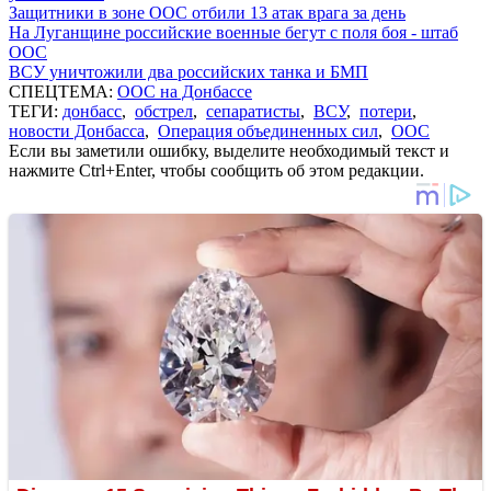
Защитники в зоне ООС отбили 13 атак врага за день
На Луганщине российские военные бегут с поля боя - штаб
ООС
ВСУ уничтожили два российских танка и БМП
СПЕЦТЕМА:
ООС на Донбассе
ТЕГИ:
донбасс
,
обстрел
,
сепаратисты
,
ВСУ
,
потери
,
новости Донбасса
,
Операция объединенных сил
,
ООС
Если вы заметили ошибку, выделите необходимый текст и
нажмите Ctrl+Enter, чтобы сообщить об этом редакции.