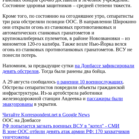
Состояние здоровья защитников – средней степени тяжести.
Кроме того, по состоянию на сегодняшнее утро, сепаратисты
три раза обстреляли позиции ООС. В направлении Широкино
они открыли огонь из станковых противотанковых и
автоматических станковых гранатометов и
крупнокалиберных пулеметов, в районе Новозвановки – из
минометов 120-го калибра. Также возле Нью-Йорка велся
огонь из станковых противотанковых гранатометов. ВСУ не
понесли потерь.
Напомним, за предыдущие сутки
на Донбассе зафиксировали
девять обстрелов
. Тогда были ранены два бойца.
А 29 августа сообщалось
о ранении 10 военнослужащих
.
Обстрелы сепаратистов повредили объекты гражданской
инфраструктуры. Из-за артобстрела работники
железнодорожной станции Авдеевка и
пассажиры были
эвакуированы
в укрытия.
Читайте Korrespondent.net в Google News
ООС на Донбассе
РФ попытается загнать военных ВСУ в "котел" - СМИ
В зоне ООС отбили девять атак армии РФ: 170 захватчиков
уничтожены