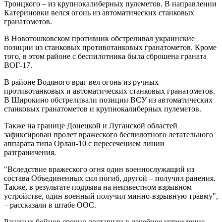
Троицкого – из крупнокалиберных пулеметов. В направлении
Катериновки велся огонь из автоматических станковых
гранатометов.
В Новотошковском противник обстреливал украинские
позиции из станковых противотанковых гранатометов. Кроме
того, в этом районе с беспилотника была сброшена граната
ВОГ-17.
В районе Водяного враг вел огонь из ручных
противотанковых и автоматических станковых гранатометов.
В Широкино обстреливали позиции ВСУ из автоматических
станковых гранатометов и крупнокалиберных пулеметов.
Также на границе Донецкой и Луганской областей
зафиксирован пролет вражеского беспилотного летательного
аппарата типа Орлан-10 с пересечением линии
разграничения.
"Вследствие вражеского огня один военнослужащий из
состава Объединенных сил погиб, другой – получил ранения.
Также, в результате подрыва на неизвестном взрывном
устройстве, один военный получил минно-взрывную травму",
– рассказали в штабе ООС.
Раненых бойцов срочно доставили в лечебное учреждение.