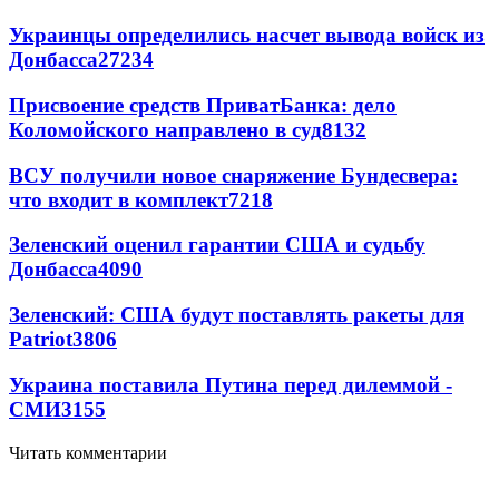
Украинцы определились насчет вывода войск из
Донбасса
27234
Присвоение средств ПриватБанка: дело
Коломойского направлено в суд
8132
ВСУ получили новое снаряжение Бундесвера:
что входит в комплект
7218
Зеленский оценил гарантии США и судьбу
Донбасса
4090
Зеленский: США будут поставлять ракеты для
Patriot
3806
Украина поставила Путина перед дилеммой -
СМИ
3155
Читать комментарии