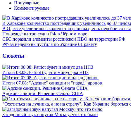
Популярные
Комментируемые
В Харькове количество пострадавших увеличилось до 37 челов
В Одессе увеличилось количество раненых, есть перебои со св
Повреждены три судна РФ в Чёрном море
СБС поразили элементы российской ПВО на территории РФ
РФ за неделю выпустила по Украине 61 ракету
Сюжеты
Итоги 08.08: Patriot будет и минус два НПЗ
Итоги 07.08: "Адские" санкции и "парад" дронов
Адские санкции. Решение Сената США
"Охотиться на лучника, а не на стрелу". Как Украине бороться 
Загадочный звук напугал Москву: что это было