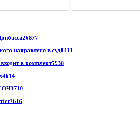
Донбасса
26877
кого направлено в суд
8411
 входит в комплект
5938
х
4614
 СОЧ
3710
riot
3616