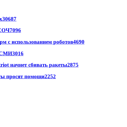
х
30687
 СОЧ
7096
рм с использованием роботов
4690
- СМИ
3016
triot начнет сбивать ракеты
2875
сты просят помощи
2252