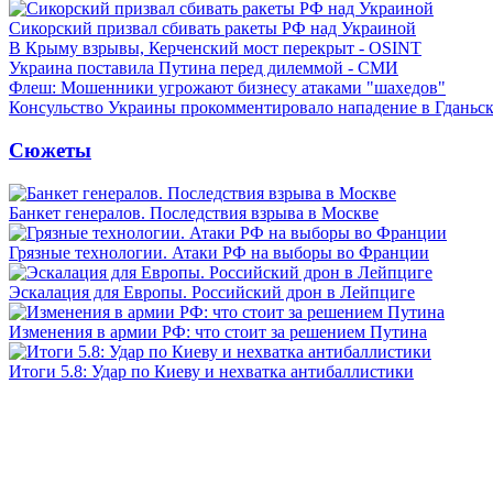
Сикорский призвал сбивать ракеты РФ над Украиной
В Крыму взрывы, Керченский мост перекрыт - OSINT
Украина поставила Путина перед дилеммой - СМИ
Флеш: Мошенники угрожают бизнесу атаками "шахедов"
Консульство Украины прокомментировало нападение в Гданьс
Сюжеты
Банкет генералов. Последствия взрыва в Москве
Грязные технологии. Атаки РФ на выборы во Франции
Эскалация для Европы. Российский дрон в Лейпциге
Изменения в армии РФ: что стоит за решением Путина
Итоги 5.8: Удар по Киеву и нехватка антибаллистики