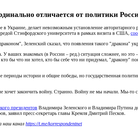
динально отличается от политики Росси
 в Украине, делает невозможным установление авторитарного р
средой Стэнфордского университета в рамках визита в США,
соо
 "драконом", Зеленский сказал, что появления такого "дракона" у
да. У ваших знакомых (в России – ред.) ситуация сложнее, но эт
 кто бы что ни хотел, кто бы себе что ни придумал, "дракону" п
е периоды истории и общие победы, но государственная полити
хочет закончить войну. Странно. Войну не мы начали. Мы-то с 
ского президентов
Владимира Зеленского и Владимира Путина до 
ров, заявил пресс-секретарь главы Кремля Дмитрий Песков.
а наш канал
https://t.me/korrespondentnet