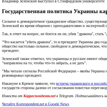
Владимир Зеленский выступил в Стэнфордском университете
Государственная политика Украины кар
Сильное и демократичное гражданское общество, существующее
Зеленский во время общения с преподавателями и экспертной 
Так, в ответ на вопрос, не боится ли он, убив "дракона", стать
"Что касается "убить дракона", то я президент Украины два го
общество настолько сильное, свободное и демократическое, что
президент.
Зеленский также отметил, что украинцы и русские имеют общи
"направлена на то, чтобы что-то забрать, а не дать".
"Мы читали сигналы Российской Федерации – якобы Украина не 
резюмировал президент.
Накануне в Кремле заявили, что
встреча украинского и россий
государств стороны далеки от согласования повестки перегово
Новости от
Корреспондент.net
в Telegram. Подписывайтесь н
Читайте Korrespondent.net в Google News