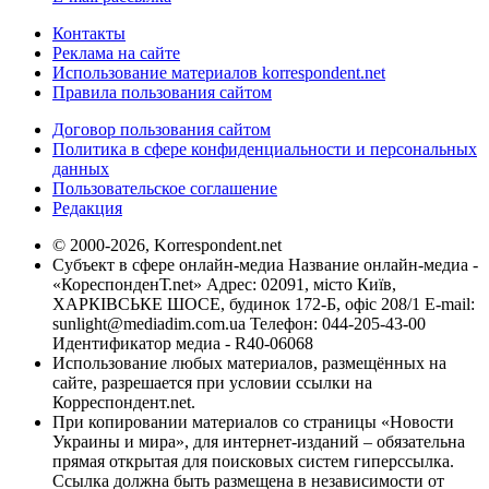
Контакты
Реклама на сайте
Использование материалов korrespondent.net
Правила пользования сайтом
Договор пользования сайтом
Политика в сфере конфиденциальности и персональных
данных
Пользовательское соглашение
Редакция
© 2000-2026, Korrespondent.net
Субъект в сфере онлайн-медиа Название онлайн-медиа -
«КореспонденТ.net» Адрес: 02091, місто Київ,
ХАРКІВСЬКЕ ШОСЕ, будинок 172-Б, офіс 208/1 E-mail:
sunlight@mediadim.com.ua
Телефон: 044-205-43-00
Идентификатор медиа - R40-06068
Использование любых материалов, размещённых на
сайте, разрешается при условии ссылки на
Корреспондент.net.
При копировании материалов со страницы «Новости
Украины и мира», для интернет-изданий – обязательна
прямая открытая для поисковых систем гиперссылка.
Ссылка должна быть размещена в независимости от