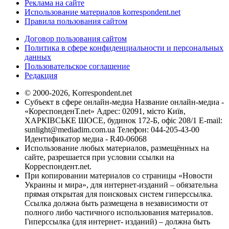
Реклама на сайте
Использование материалов korrespondent.net
Правила пользования сайтом
Договор пользования сайтом
Политика в сфере конфиденциальности и персональных
данных
Пользовательское соглашение
Редакция
© 2000-2026, Korrespondent.net
Субъект в сфере онлайн-медиа Название онлайн-медиа -
«КореспонденТ.net» Адрес: 02091, місто Київ,
ХАРКІВСЬКЕ ШОСЕ, будинок 172-Б, офіс 208/1 E-mail:
sunlight@mediadim.com.ua
Телефон: 044-205-43-00
Идентификатор медиа - R40-06068
Использование любых материалов, размещённых на
сайте, разрешается при условии ссылки на
Корреспондент.net.
При копировании материалов со страницы «Новости
Украины и мира», для интернет-изданий – обязательна
прямая открытая для поисковых систем гиперссылка.
Ссылка должна быть размещена в независимости от
полного либо частичного использования материалов.
Гиперссылка (для интернет- изданий) – должна быть