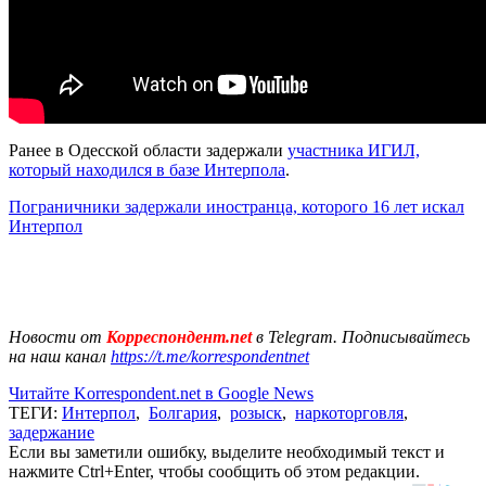
Ранее в Одесской области задержали
участника ИГИЛ,
который находился в базе Интерпола
.
Пограничники задержали иностранца, которого 16 лет искал
Интерпол
Новости от
Корреспондент.net
в Telegram. Подписывайтесь
на наш канал
https://t.me/korrespondentnet
Читайте Korrespondent.net в Google News
ТЕГИ:
Интерпол
,
Болгария
,
розыск
,
наркоторговля
,
задержание
Если вы заметили ошибку, выделите необходимый текст и
нажмите Ctrl+Enter, чтобы сообщить об этом редакции.