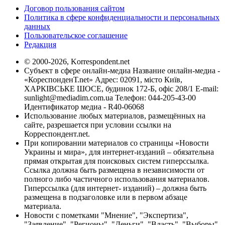
Договор пользования сайтом
Политика в сфере конфиденциальности и персональных
данных
Пользовательское соглашение
Редакция
© 2000-2026, Korrespondent.net
Субъект в сфере онлайн-медиа Название онлайн-медиа -
«КореспонденТ.net» Адрес: 02091, місто Київ,
ХАРКІВСЬКЕ ШОСЕ, будинок 172-Б, офіс 208/1 E-mail:
sunlight@mediadim.com.ua
Телефон: 044-205-43-00
Идентификатор медиа - R40-06068
Использование любых материалов, размещённых на
сайте, разрешается при условии ссылки на
Корреспондент.net.
При копировании материалов со страницы «Новости
Украины и мира», для интернет-изданий – обязательна
прямая открытая для поисковых систем гиперссылка.
Ссылка должна быть размещена в независимости от
полного либо частичного использования материалов.
Гиперссылка (для интернет- изданий) – должна быть
размещена в подзаголовке или в первом абзаце
материала.
Новости с пометками "Мнение", "Экспертиза",
"Заявление", "Регионы", "Деньги", "Власть", "Выборы",