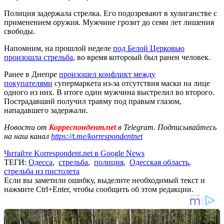
Полиция задержала стрелка. Его подозревают в хулиганстве с
применением оружия. Мужчине грозит до семи лет лишения
свободы.
Напомним, на прошлой неделе
под Белой Церковью
произошла стрельба
, во время котороый был ранен человек.
Ранее в Днепре
произошел конфликт между
покупателями
супермаркета из-за отсутствия маски на лице
одного из них. В итоге один мужчина выстрелил во второго.
Пострадавший получил травму под правым глазом,
нападавшего задержали.
Новости от
Корреспондент.net
в Telegram. Подписывайтесь
на наш канал
https://t.me/korrespondentnet
Читайте Korrespondent.net в Google News
ТЕГИ:
Одесса
,
стрельба
,
полиция
,
Одесская область
,
стрельба из пистолета
Если вы заметили ошибку, выделите необходимый текст и
нажмите Ctrl+Enter, чтобы сообщить об этом редакции.