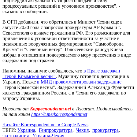
подтвердил актуальность запроса о выдаче и силу
процессуальных решений в уголовном производстве", -
сказано в сообщении.
В ОГП добавили, что обратились в Минюст Чехии еще в
августе 2020 года с запросом прокуратуры АР Крым и г.
Севастополя о выдаче гражданина РФ. Его разыскивают для
привлечения к уголовной ответственности за участие в
незаконных вооруженных формированиях "Самооборона
Крыма" и "Северный ветер". Голосеевский райсуд Киева
избрал в отношении подозреваемого меру пресечения в виде
содержания под стражей.
Напомним, накануне сообщалось, что
в Праге задержан
"герой Крымской весны"
. Мужчину готовят к депортации в
Украину. Позже
в МИД прокомментировали задержание
"героя Крымской весны". Задержанный Александр Франчетти
является гражданином России, а в Чехии его задержали по
запросу Украины.
Новости от
Корреспондент.net
в Telegram. Подписывайтесь
на наш канал
https://t.me/korrespondentnet
Читайте Korrespondent.net в Google News
ТЕГИ:
Украина
,
Генпрокуратура
,
Чехия
,
прокуратура
,
экстрадиция
,
Украина-Чехия