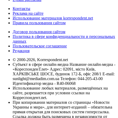
Контакты
Реклама на сайте
Использование материалов korrespondent.net
Правила пользования сайтом
Договор пользования сайтом
Политика в сфере конфиденциальности и персональных
данных
Пользовательское соглашение
Редакция
© 2000-2026, Korrespondent.net
Субъект в сфере онлайн-медиа Название онлайн-медиа -
«КореспонденТ.net» Адрес: 02091, місто Київ,
ХАРКІВСЬКЕ ШОСЕ, будинок 172-Б, офіс 208/1 E-mail:
sunlight@mediadim.com.ua
Телефон: 044-205-43-00
Идентификатор медиа - R40-06068
Использование любых материалов, размещённых на
сайте, разрешается при условии ссылки на
Корреспондент.net.
При копировании материалов со страницы «Новости
Украины и мира», для интернет-изданий – обязательна
прямая открытая для поисковых систем гиперссылка.
Ссылка должна быть размещена в независимости от