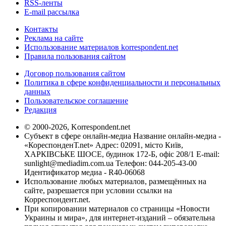
RSS-ленты
E-mail рассылка
Контакты
Реклама на сайте
Использование материалов korrespondent.net
Правила пользования сайтом
Договор пользования сайтом
Политика в сфере конфиденциальности и персональных
данных
Пользовательское соглашение
Редакция
© 2000-2026, Korrespondent.net
Субъект в сфере онлайн-медиа Название онлайн-медиа -
«КореспонденТ.net» Адрес: 02091, місто Київ,
ХАРКІВСЬКЕ ШОСЕ, будинок 172-Б, офіс 208/1 E-mail:
sunlight@mediadim.com.ua
Телефон: 044-205-43-00
Идентификатор медиа - R40-06068
Использование любых материалов, размещённых на
сайте, разрешается при условии ссылки на
Корреспондент.net.
При копировании материалов со страницы «Новости
Украины и мира», для интернет-изданий – обязательна