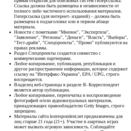
прямая открытая для поисковых систем гиперссылка.
Ссылка должна быть размещена в независимости от
полного либо частичного использования материалов.
Гиперссылка (для интернет- изданий) – должна быть
размещена в подзаголовке или в первом абзаце
материала.
Новости с пометками "Мнение", "Экспертиза",
"Заявление", "Регионы", "Деньги", "Власть", "Выборы",
"Тест-драйв", "Спецпроекты", "Промо" публикуются на
правах рекламы.
Раздел Спецпроекты создается совместно с
коммерческими партнерами.
Любое копирование, публикация, републикация и
другое распространение информации, которое содержит
ссылку на "Интерфакс-Украина", EPA / UPG, строго
воспрещается.
Владелец веб-страницы в разделе Я- Корреспондент
является автор публикации.
Любое копирование, перепечатка и воспроизведение
фотографий и/или аудиовизуальных материалов,
принадлежащих правообладателю Getty Images, строго
запрещено.
Материалы сайта korrespondent.net предназначены для
лиц старше 21 года (21+). Участие в азартных играх
может вызвать игровую зависимость. Соблюдайте