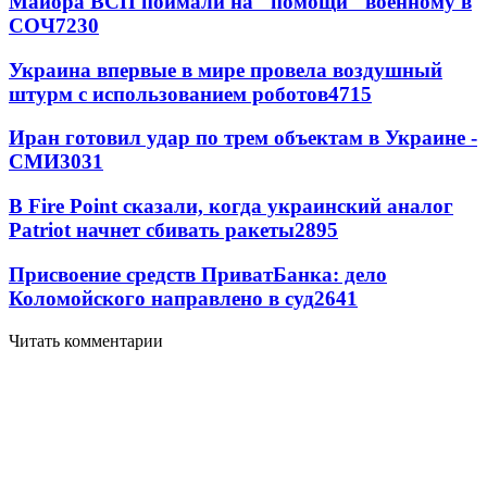
Майора ВСП поймали на "помощи" военному в
СОЧ
7230
Украина впервые в мире провела воздушный
штурм с использованием роботов
4715
Иран готовил удар по трем объектам в Украине -
СМИ
3031
В Fire Point сказали, когда украинский аналог
Patriot начнет сбивать ракеты
2895
Присвоение средств ПриватБанка: дело
Коломойского направлено в суд
2641
Читать комментарии