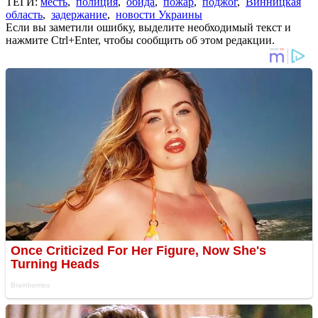
ТЕГИ:
месть
,
полиция
,
обида
,
пожар
,
поджог
,
Винницкая
область
,
задержание
,
новости Украины
Если вы заметили ошибку, выделите необходимый текст и
нажмите Ctrl+Enter, чтобы сообщить об этом редакции.