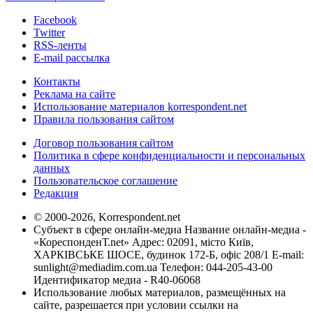
Facebook
Twitter
RSS-ленты
E-mail рассылка
Контакты
Реклама на сайте
Использование материалов korrespondent.net
Правила пользования сайтом
Договор пользования сайтом
Политика в сфере конфиденциальности и персональных
данных
Пользовательское соглашение
Редакция
© 2000-2026, Korrespondent.net
Субъект в сфере онлайн-медиа Название онлайн-медиа -
«КореспонденТ.net» Адрес: 02091, місто Київ,
ХАРКІВСЬКЕ ШОСЕ, будинок 172-Б, офіс 208/1 E-mail:
sunlight@mediadim.com.ua
Телефон: 044-205-43-00
Идентификатор медиа - R40-06068
Использование любых материалов, размещённых на
сайте, разрешается при условии ссылки на