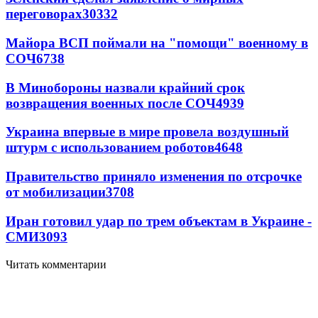
переговорах
30332
Майора ВСП поймали на "помощи" военному в
СОЧ
6738
В Минобороны назвали крайний срок
возвращения военных после СОЧ
4939
Украина впервые в мире провела воздушный
штурм с использованием роботов
4648
Правительство приняло изменения по отсрочке
от мобилизации
3708
Иран готовил удар по трем объектам в Украине -
СМИ
3093
Читать комментарии