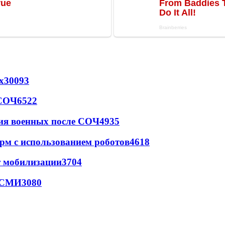
х
30093
 СОЧ
6522
ия военных после СОЧ
4935
рм с использованием роботов
4618
т мобилизации
3704
- СМИ
3080