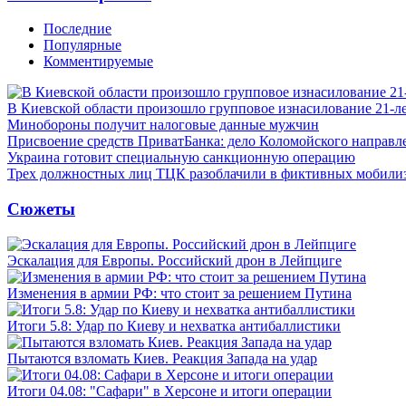
Последние
Популярные
Комментируемые
В Киевской области произошло групповое изнасилование 21-л
Минобороны получит налоговые данные мужчин
Присвоение средств ПриватБанка: дело Коломойского направле
Украина готовит специальную санкционную операцию
Трех должностных лиц ТЦК разоблачили в фиктивных мобили
Сюжеты
Эскалация для Европы. Российский дрон в Лейпциге
Изменения в армии РФ: что стоит за решением Путина
Итоги 5.8: Удар по Киеву и нехватка антибаллистики
Пытаются взломать Киев. Реакция Запада на удар
Итоги 04.08: "Сафари" в Херсоне и итоги операции