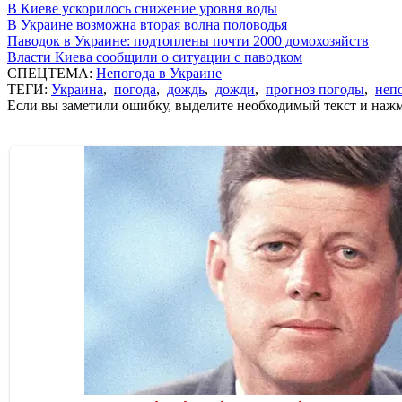
В Киеве ускорилось снижение уровня воды
В Украине возможна вторая волна половодья
Паводок в Украине: подтоплены почти 2000 домохозяйств
Власти Киева сообщили о ситуации с паводком
СПЕЦТЕМА:
Непогода в Украине
ТЕГИ:
Украина
,
погода
,
дождь
,
дожди
,
прогноз погоды
,
неп
Если вы заметили ошибку, выделите необходимый текст и нажми