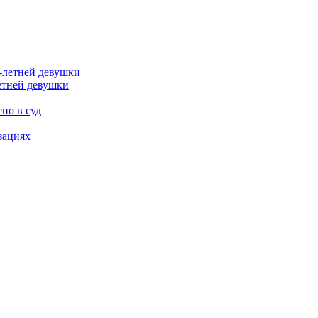
етней девушки
но в суд
зациях