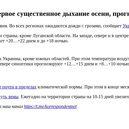
рвое существенное дыхание осени, прог
вия. Во всех регионах ожидаются дожди с грозами, сообщает
Ук
и страны, кроме Луганской области. На западе, севере и в цент
жет +20…+22 днем и до +18 ночью.
ах Украины, кроме южных областей. При этом температура возд
севере синоптики прогнозируют +12…+15 днем и +8…+10 ночью. В
т почти в пределах
климатической нормы. При этом в конце меся
нуть зимы
. Ежегодно на территории страны на 10-15 дней увелич
а наш канал
https://t.me/korrespondentnet