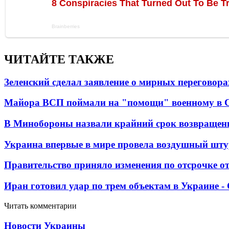
ЧИТАЙТЕ ТАКЖЕ
Зеленский сделал заявление о мирных переговора
Майора ВСП поймали на "помощи" военному в
В Минобороны назвали крайний срок возвращен
Украина впервые в мире провела воздушный шту
Правительство приняло изменения по отсрочке о
Иран готовил удар по трем объектам в Украине 
Читать комментарии
Новости Украины