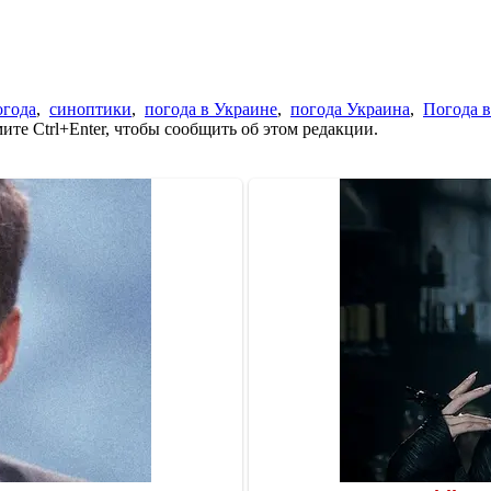
огода
,
синоптики
,
погода в Украине
,
погода Украина
,
Погода в
те Ctrl+Enter, чтобы сообщить об этом редакции.