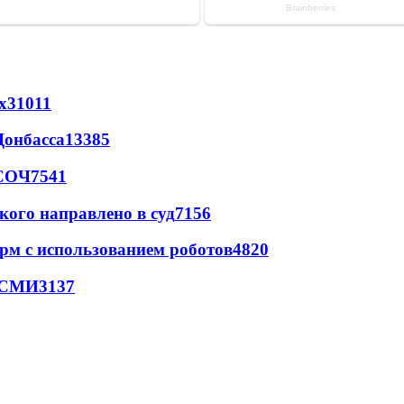
х
31011
Донбасса
13385
 СОЧ
7541
кого направлено в суд
7156
рм с использованием роботов
4820
- СМИ
3137