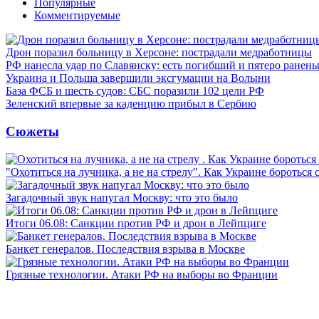
Популярные
Комментируемые
Дрон поразил больницу в Херсоне: пострадали медработницы
РФ нанесла удар по Славянску: есть погибший и пятеро ранен
Украина и Польша завершили эксгумации на Волыни
База ФСБ и шесть судов: СБС поразили 102 цели РФ
Зеленский впервые за каденцию прибыл в Сербию
Сюжеты
"Охотиться на лучника, а не на стрелу". Как Украине бороться 
Загадочный звук напугал Москву: что это было
Итоги 06.08: Санкции против РФ и дрон в Лейпциге
Банкет генералов. Последствия взрыва в Москве
Грязные технологии. Атаки РФ на выборы во Франции