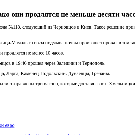
ко они продлятся не меньше десяти часов
да №118, следующий из Черновцов в Киев. Такое решение приня
елица-Мамалыга из-за подмыва почвы произошел провал в земля
и продлятся не менее 10 часов.
вцов в 19:46 прошел через Залещики и Тернополь.
а, Ларга, Каменец-Подольский, Дунаевцы, Гречаны.
были отправлены три вагона, которые доставят вас в Хмельницк
он евро