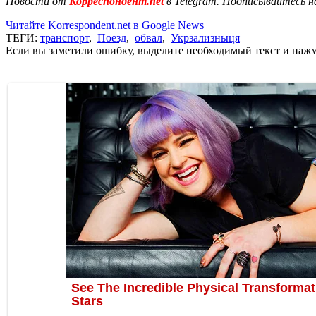
Новости от
Корреспондент.net
в Telegram. Подписывайтесь н
Читайте Korrespondent.net в Google News
ТЕГИ:
транспорт
,
Поезд
,
обвал
,
Укрзализныця
Если вы заметили ошибку, выделите необходимый текст и нажми