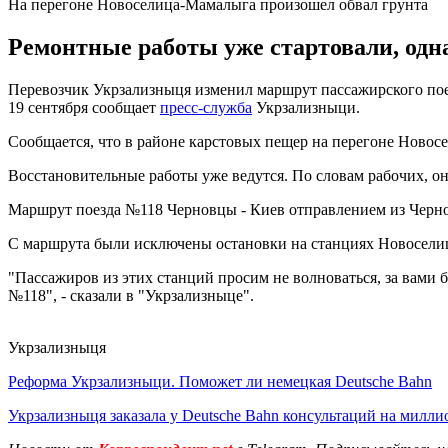
На перегоне Новоселица-Мамалыга произошел обвал грунта
Ремонтные работы уже стартовали, одна
Перевозчик Укрзализныця изменил маршрут пассажирского поез
19 сентября сообщает
пресс-служба
Укрзализныци.
Сообщается, что в районе карстовых пещер на перегоне Новос
Восстановительные работы уже ведутся. По словам рабочих, он
Маршрут поезда №118 Черновцы - Киев отправлением из Черно
С маршрута были исключены остановки на станциях Новоселиц
"Пассажиров из этих станций просим не волноваться, за вами 
№118", - сказали в "Укрзализныце".
Укрзализныця
Реформа Укрзализныци. Поможет ли немецкая Deutsche Bahn
Укрзализныця заказала у Deutsche Bahn консультаций на милли