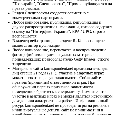
"Тест-драйв", "Спецпроекты", "Промо" публикуются на
правах рекламы.
Раздел Спецпроекты создается совместно с
коммерческими партнерами.
Любое копирование, публикация, републикация и
другое распространение информации, которое содержит
ссылку на "Интерфакс-Украина", EPA / UPG, строго
воспрещается.
Владелец веб-страницы в разделе Я- Корреспондент
является автор публикации.
Любое копирование, перепечатка и воспроизведение
фотографий и/или аудиовизуальных материалов,
принадлежащих правообладателю Getty Images, строго
запрещено.
Материалы сайта korrespondent.net предназначены для
лиц старше 21 года (21+). Участие в азартных играх
может вызвать игровую зависимость. Соблюдайте
правила (принципы) ответственной игры. При
обнаружении первых признаков зависимости
немедленно обратитесь к специалисту. Помните, что
участие в азартных играх не может являться источником
доходов или альтернативой работе. Информационный
ресурс korrespondent.net не проводит игры на реальные
и/или виртуальные деньги, сайт не принимает ни в
какой форме оплату ставок и других платежей, которые