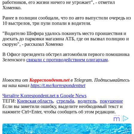
работников, его жизни ничего не угрожает", - отметил
Хоменко.
Ранее в полиции сообщали, что по авто выпустили очередь из
10 выстрелов, три пули попали в водителя.
"Водителю Шефира удалось покинуть место проишествия и
доехать до парковки магазина АТБ, где он вызвал полицию и
скорую", - рассказал Хоменко
В Офисе президента обстрел автомобиля первого помошника
Зеленского
связали с противодействием олигархам
.
Новости от
Корреспондент.net
в Telegram. Подписывайтесь
на наш канал
https://t.me/korrespondentnet
Читайте Korrespondent.net в Google News
ТЕГИ:
Киевская область
,
стрельба
,
водитель
,
покушение
Если вы заметили ошибку, выделите необходимый текст и
нажмите Ctrl+Enter, чтобы сообщить об этом редакции.