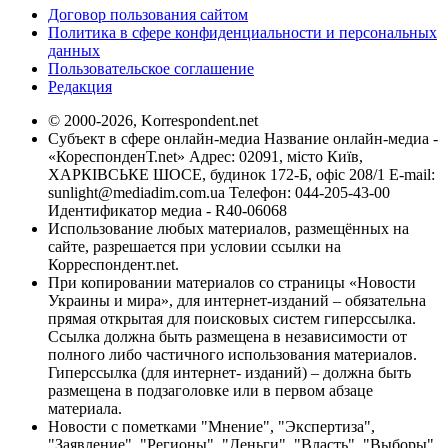
Договор пользования сайтом
Политика в сфере конфиденциальности и персональных
данных
Пользовательское соглашение
Редакция
© 2000-2026, Korrespondent.net
Субъект в сфере онлайн-медиа Название онлайн-медиа -
«КореспонденТ.net» Адрес: 02091, місто Київ,
ХАРКІВСЬКЕ ШОСЕ, будинок 172-Б, офіс 208/1 E-mail:
sunlight@mediadim.com.ua
Телефон: 044-205-43-00
Идентификатор медиа - R40-06068
Использование любых материалов, размещённых на
сайте, разрешается при условии ссылки на
Корреспондент.net.
При копировании материалов со страницы «Новости
Украины и мира», для интернет-изданий – обязательна
прямая открытая для поисковых систем гиперссылка.
Ссылка должна быть размещена в независимости от
полного либо частичного использования материалов.
Гиперссылка (для интернет- изданий) – должна быть
размещена в подзаголовке или в первом абзаце
материала.
Новости с пометками "Мнение", "Экспертиза",
"Заявление", "Регионы", "Деньги", "Власть", "Выборы",