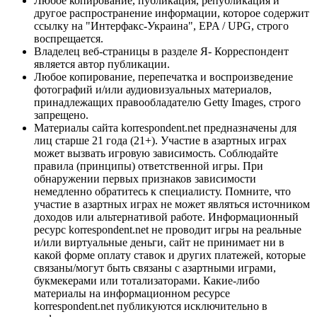
Любое копирование, публикация, републикация и
другое распространение информации, которое содержит
ссылку на "Интерфакс-Украина", EPA / UPG, строго
воспрещается.
Владелец веб-страницы в разделе Я- Корреспондент
является автор публикации.
Любое копирование, перепечатка и воспроизведение
фотографий и/или аудиовизуальных материалов,
принадлежащих правообладателю Getty Images, строго
запрещено.
Материалы сайта korrespondent.net предназначены для
лиц старше 21 года (21+). Участие в азартных играх
может вызвать игровую зависимость. Соблюдайте
правила (принципы) ответственной игры. При
обнаружении первых признаков зависимости
немедленно обратитесь к специалисту. Помните, что
участие в азартных играх не может являться источником
доходов или альтернативой работе. Информационный
ресурс korrespondent.net не проводит игры на реальные
и/или виртуальные деньги, сайт не принимает ни в
какой форме оплату ставок и других платежей, которые
связаны/могут быть связаны с азартными играми,
букмекерами или тотализаторами. Какие-либо
материалы на информационном ресурсе
korrespondent.net публикуются исключительно в