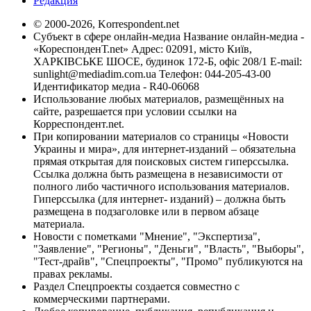
Редакция
© 2000-2026, Korrespondent.net
Субъект в сфере онлайн-медиа Название онлайн-медиа -
«КореспонденТ.net» Адрес: 02091, місто Київ,
ХАРКІВСЬКЕ ШОСЕ, будинок 172-Б, офіс 208/1 E-mail:
sunlight@mediadim.com.ua
Телефон: 044-205-43-00
Идентификатор медиа - R40-06068
Использование любых материалов, размещённых на
сайте, разрешается при условии ссылки на
Корреспондент.net.
При копировании материалов со страницы «Новости
Украины и мира», для интернет-изданий – обязательна
прямая открытая для поисковых систем гиперссылка.
Ссылка должна быть размещена в независимости от
полного либо частичного использования материалов.
Гиперссылка (для интернет- изданий) – должна быть
размещена в подзаголовке или в первом абзаце
материала.
Новости с пометками "Мнение", "Экспертиза",
"Заявление", "Регионы", "Деньги", "Власть", "Выборы",
"Тест-драйв", "Спецпроекты", "Промо" публикуются на
правах рекламы.
Раздел Спецпроекты создается совместно с
коммерческими партнерами.