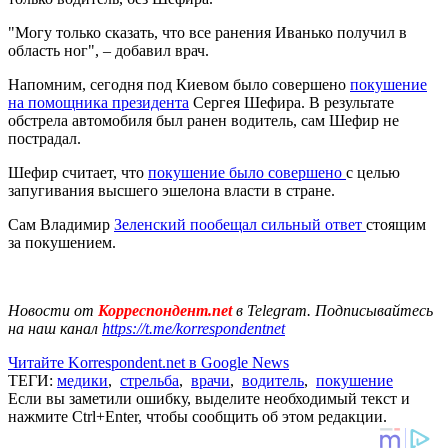
"Могу только сказать, что все ранения Иванько получил в
область ног", – добавил врач.
Напомним, сегодня под Киевом было совершено
покушение
на помощника президента
Сергея Шефира. В результате
обстрела автомобиля был ранен водитель, сам Шефир не
пострадал.
Шефир считает, что
покушение было совершено
с целью
запугивания высшего эшелона власти в стране.
Сам Владимир
Зеленский пообещал сильный ответ
стоящим
за покушением.
Новости от
Корреспондент.net
в Telegram. Подписывайтесь
на наш канал
https://t.me/korrespondentnet
Читайте Korrespondent.net в Google News
ТЕГИ:
медики
,
стрельба
,
врачи
,
водитель
,
покушение
Если вы заметили ошибку, выделите необходимый текст и
нажмите Ctrl+Enter, чтобы сообщить об этом редакции.