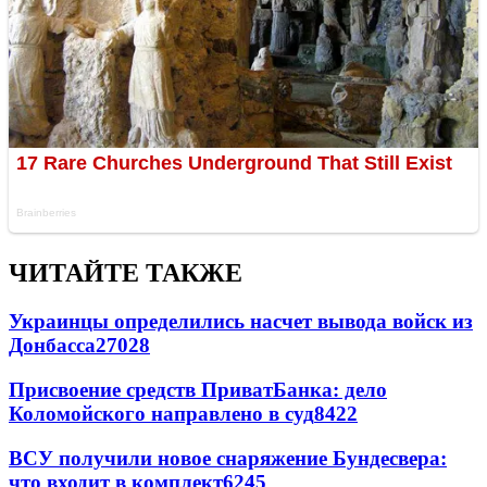
ЧИТАЙТЕ ТАКЖЕ
Украинцы определились насчет вывода войск из
Донбасса
27028
Присвоение средств ПриватБанка: дело
Коломойского направлено в суд
8422
ВСУ получили новое снаряжение Бундесвера:
что входит в комплект
6245