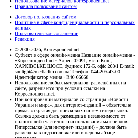
Использование материалов korrespondent.net
Правила пользования сайтом
Договор пользования сайтом
Политика в сфере конфиденциальности и персональных
данных
Пользовательское соглашение
Редакция
© 2000-2026, Korrespondent.net
Субъект в сфере онлайн-медиа Название онлайн-медиа -
«КореспонденТ.net» Адрес: 02091, місто Київ,
ХАРКІВСЬКЕ ШОСЕ, будинок 172-Б, офіс 208/1 E-mail:
sunlight@mediadim.com.ua
Телефон: 044-205-43-00
Идентификатор медиа - R40-06068
Использование любых материалов, размещённых на
сайте, разрешается при условии ссылки на
Корреспондент.net.
При копировании материалов со страницы «Новости
Украины и мира», для интернет-изданий – обязательна
прямая открытая для поисковых систем гиперссылка.
Ссылка должна быть размещена в независимости от
полного либо частичного использования материалов.
Гиперссылка (для интернет- изданий) – должна быть
размещена в подзаголовке или в первом абзаце