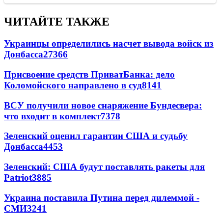
ЧИТАЙТЕ ТАКЖЕ
Украинцы определились насчет вывода войск из
Донбасса
27366
Присвоение средств ПриватБанка: дело
Коломойского направлено в суд
8141
ВСУ получили новое снаряжение Бундесвера:
что входит в комплект
7378
Зеленский оценил гарантии США и судьбу
Донбасса
4453
Зеленский: США будут поставлять ракеты для
Patriot
3885
Украина поставила Путина перед дилеммой -
СМИ
3241