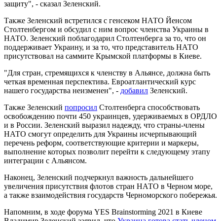
защиту", - сказал Зеленский.
Также Зеленский встретился с генсеком НАТО Йенсом
Столтенбергом и обсудил с ним вопрос членства Украины в
НАТО. Зеленский поблагодарил Столтенберга за то, что он
поддерживает Украину, и за то, что представитель НАТО
присутствовал на саммите Крымской платформы в Киеве.
"Для стран, стремящихся к членству в Альянсе, должна быть
четкая временная перспектива. Евроатлантический курс
нашего государства неизменен", -
добавил
Зеленский.
Также Зеленский
попросил
Столтенберга способствовать
освобождению почти 450 украинцев, удерживаемых в ОРДЛО
и в России. Зеленский выразил надежду, что страны-члены
НАТО смогут определить для Украины исчерпывающий
перечень реформ, соответствующие критерии и маркеры,
выполнение которых позволит перейти к следующему этапу
интеграции с Альянсом.
Наконец, Зеленский подчеркнул важность дальнейшего
увеличения присутствия флотов стран НАТО в Черном море,
а также взаимодействия государств Черноморского побережья.
Напомним, в ходе форума YES Brainstorming 2021 в Киеве
Владимир Зеленский заявил, что
Украина готова стать членом