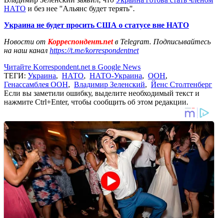
НАТО
и без нее "Альянс будет терять".
Украина не будет просить США о статусе вне НАТО
Новости от
Корреспондент.net
в Telegram. Подписывайтесь
на наш канал
https://t.me/korrespondentnet
Читайте Korrespondent.net в Google News
ТЕГИ:
Украина
,
НАТО
,
НАТО-Украина
,
ООН
,
Генассамблея ООН
,
Владимир Зеленский
,
Йенс Столтенберг
Если вы заметили ошибку, выделите необходимый текст и
нажмите Ctrl+Enter, чтобы сообщить об этом редакции.