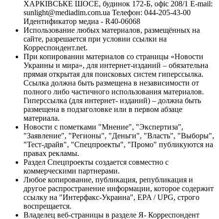
ХАРКІВСЬКЕ ШОСЕ, будинок 172-Б, офіс 208/1 E-mail:
sunlight@mediadim.com.ua
Телефон: 044-205-43-00
Идентификатор медиа - R40-06068
Использование любых материалов, размещённых на
сайте, разрешается при условии ссылки на
Корреспондент.net.
При копировании материалов со страницы «Новости
Украины и мира», для интернет-изданий – обязательна
прямая открытая для поисковых систем гиперссылка.
Ссылка должна быть размещена в независимости от
полного либо частичного использования материалов.
Гиперссылка (для интернет- изданий) – должна быть
размещена в подзаголовке или в первом абзаце
материала.
Новости с пометками "Мнение", "Экспертиза",
"Заявление", "Регионы", "Деньги", "Власть", "Выборы",
"Тест-драйв", "Спецпроекты", "Промо" публикуются на
правах рекламы.
Раздел Спецпроекты создается совместно с
коммерческими партнерами.
Любое копирование, публикация, републикация и
другое распространение информации, которое содержит
ссылку на "Интерфакс-Украина", EPA / UPG, строго
воспрещается.
Владелец веб-страницы в разделе Я- Корреспондент