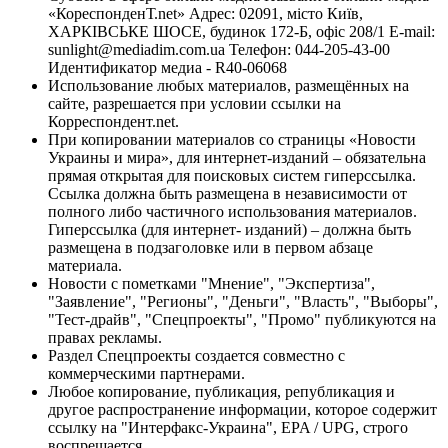
«КореспонденТ.net» Адрес: 02091, місто Київ,
ХАРКІВСЬКЕ ШОСЕ, будинок 172-Б, офіс 208/1 E-mail:
sunlight@mediadim.com.ua
Телефон: 044-205-43-00
Идентификатор медиа - R40-06068
Использование любых материалов, размещённых на
сайте, разрешается при условии ссылки на
Корреспондент.net.
При копировании материалов со страницы «Новости
Украины и мира», для интернет-изданий – обязательна
прямая открытая для поисковых систем гиперссылка.
Ссылка должна быть размещена в независимости от
полного либо частичного использования материалов.
Гиперссылка (для интернет- изданий) – должна быть
размещена в подзаголовке или в первом абзаце
материала.
Новости с пометками "Мнение", "Экспертиза",
"Заявление", "Регионы", "Деньги", "Власть", "Выборы",
"Тест-драйв", "Спецпроекты", "Промо" публикуются на
правах рекламы.
Раздел Спецпроекты создается совместно с
коммерческими партнерами.
Любое копирование, публикация, републикация и
другое распространение информации, которое содержит
ссылку на "Интерфакс-Украина", EPA / UPG, строго
воспрещается.