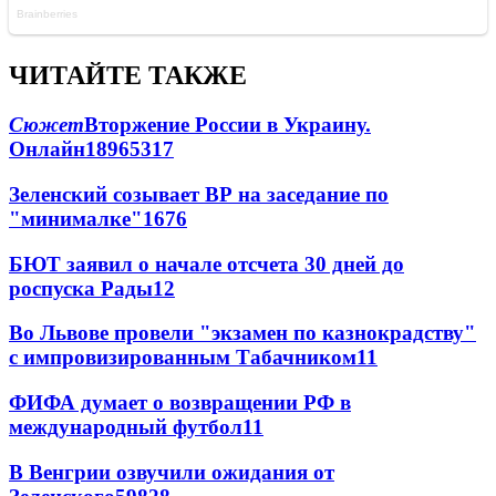
ЧИТАЙТЕ ТАКЖЕ
Сюжет
Вторжение России в Украину.
Онлайн
189
65
317
Зеленский созывает ВР на заседание по
"минималке"
16
76
БЮТ заявил о начале отсчета 30 дней до
роспуска Рады
12
Во Львове провели "экзамен по казнокрадству"
с импровизированным Табачником
11
ФИФА думает о возвращении РФ в
международный футбол
11
В Венгрии озвучили ожидания от