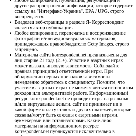
Любое копирование, публикация, републикация и
другое распространение информации, которое содержит
ссылку на "Интерфакс-Украина", EPA / UPG, строго
воспрещается.
Владелец веб-страницы в разделе Я- Корреспондент
является автор публикации.
Любое копирование, перепечатка и воспроизведение
фотографий и/или аудиовизуальных материалов,
принадлежащих правообладателю Getty Images, строго
запрещено.
Материалы сайта korrespondent.net предназначены для
лиц старше 21 года (21+). Участие в азартных играх
может вызвать игровую зависимость. Соблюдайте
правила (принципы) ответственной игры. При
обнаружении первых признаков зависимости
немедленно обратитесь к специалисту. Помните, что
участие в азартных играх не может являться источником
доходов или альтернативой работе. Информационный
ресурс korrespondent.net не проводит игры на реальные
и/или виртуальные деньги, сайт не принимает ни в
какой форме оплату ставок и других платежей, которые
связаны/могут быть связаны с азартными играми,
букмекерами или тотализаторами. Какие-либо
материалы на информационном ресурсе
korrespondent.net публикуются исключительно в