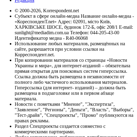
Редакция
© 2000-2026, Korrespondent.net
Субъект в сфере онлайн-медиа Название онлайн-медиа -
«КореспонденТ.net» Адрес: 02091, місто Київ,
ХАРКІВСЬКЕ ШОСЕ, будинок 172-Б, офіс 208/1 E-mail:
sunlight@mediadim.com.ua
Телефон: 044-205-43-00
Идентификатор медиа - R40-06068
Использование любых материалов, размещённых на
сайте, разрешается при условии ссылки на
Корреспондент.net.
При копировании материалов со страницы «Новости
Украины и мира», для интернет-изданий – обязательна
прямая открытая для поисковых систем гиперссылка.
Ссылка должна быть размещена в независимости от
полного либо частичного использования материалов.
Гиперссылка (для интернет- изданий) – должна быть
размещена в подзаголовке или в первом абзаце
материала.
Новости с пометками "Мнение", "Экспертиза",
"Заявление", "Регионы", "Деньги", "Власть", "Выборы",
"Тест-драйв", "Спецпроекты", "Промо" публикуются на
правах рекламы.
Раздел Спецпроекты создается совместно с
коммерческими партнерами.