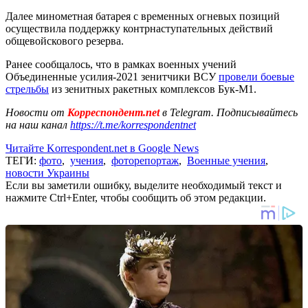
Далее минометная батарея с временных огневых позиций
осуществила поддержку контрнаступательных действий
общевойскового резерва.
Ранее сообщалось, что в рамках военных учений
Объединенные усилия-2021 зенитчики ВСУ
провели боевые
стрельбы
из зенитных ракетных комплексов Бук-М1.
Новости от
Корреспондент.net
в Telegram. Подписывайтесь
на наш канал
https://t.me/korrespondentnet
Читайте Korrespondent.net в Google News
ТЕГИ:
фото
,
учения
,
фоторепортаж
,
Военные учения
,
новости Украины
Если вы заметили ошибку, выделите необходимый текст и
нажмите Ctrl+Enter, чтобы сообщить об этом редакции.