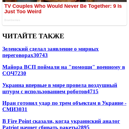
ЧИТАЙТЕ ТАКЖЕ
Зеленский сделал заявление о мирных
переговорах
30743
Майора ВСП поймали на "помощи" военному в
СОЧ
7230
Украина впервые в мире провела воздушный
штурм с использованием роботов
4715
Иран готовил удар по трем объектам в Украине -
СМИ
3031
В Fire Point сказали, когда украинский аналог
Patriot начнет сбивать ракеты
2895