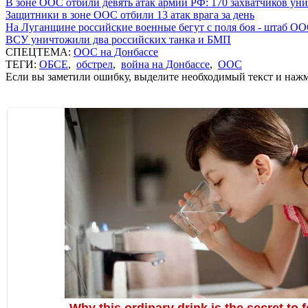
В зоне ООС отбили девять атак армии РФ: 170 захватчиков у
Защитники в зоне ООС отбили 13 атак врага за день
На Луганщине российские военные бегут с поля боя - штаб О
ВСУ уничтожили два российских танка и БМП
СПЕЦТЕМА:
ООС на Донбассе
ТЕГИ:
ОБСЕ
,
обстрел
,
война на Донбассе
,
ООС
Если вы заметили ошибку, выделите необходимый текст и нажми