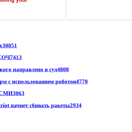
х
30851
 СОЧ
7413
кого направлено в суд
4808
рм с использованием роботов
4770
- СМИ
3063
triot начнет сбивать ракеты
2934