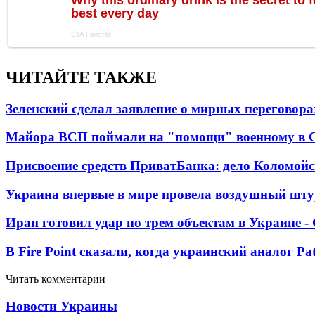
ЧИТАЙТЕ ТАКЖЕ
Зеленский сделал заявление о мирных переговора
Майора ВСП поймали на "помощи" военному в
Присвоение средств ПриватБанка: дело Коломойс
Украина впервые в мире провела воздушный шту
Иран готовил удар по трем объектам в Украине 
В Fire Point сказали, когда украинский аналог Pa
Читать комментарии
Новости Украины