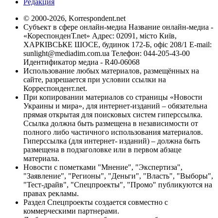
Редакция
© 2000-2026, Korrespondent.net
Субъект в сфере онлайн-медиа Название онлайн-медиа -
«КореспонденТ.net» Адрес: 02091, місто Київ,
ХАРКІВСЬКЕ ШОСЕ, будинок 172-Б, офіс 208/1 E-mail:
sunlight@mediadim.com.ua
Телефон: 044-205-43-00
Идентификатор медиа - R40-06068
Использование любых материалов, размещённых на
сайте, разрешается при условии ссылки на
Корреспондент.net.
При копировании материалов со страницы «Новости
Украины и мира», для интернет-изданий – обязательна
прямая открытая для поисковых систем гиперссылка.
Ссылка должна быть размещена в независимости от
полного либо частичного использования материалов.
Гиперссылка (для интернет- изданий) – должна быть
размещена в подзаголовке или в первом абзаце
материала.
Новости с пометками "Мнение", "Экспертиза",
"Заявление", "Регионы", "Деньги", "Власть", "Выборы",
"Тест-драйв", "Спецпроекты", "Промо" публикуются на
правах рекламы.
Раздел Спецпроекты создается совместно с
коммерческими партнерами.