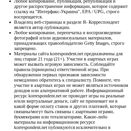
Любое копирование, публикация, републикация и
другое распространение информации, которое содержит
ссылку на "Интерфакс-Украина", EPA / UPG, строго
воспрещается.
Владелец веб-страницы в разделе Я- Корреспондент
является автор публикации.
Любое копирование, перепечатка и воспроизведение
фотографий и/или аудиовизуальных материалов,
принадлежащих правообладателю Getty Images, строго
запрещено.
Материалы сайта korrespondent.net предназначены для
лиц старше 21 года (21+). Участие в азартных играх
может вызвать игровую зависимость. Соблюдайте
правила (принципы) ответственной игры. При
обнаружении первых признаков зависимости
немедленно обратитесь к специалисту. Помните, что
участие в азартных играх не может являться источником
доходов или альтернативой работе. Информационный
ресурс korrespondent.net не проводит игры на реальные
и/или виртуальные деньги, сайт не принимает ни в
какой форме оплату ставок и других платежей, которые
связаны/могут быть связаны с азартными играми,
букмекерами или тотализаторами. Какие-либо
материалы на информационном ресурсе
korrespondent.net публикуются исключительно в