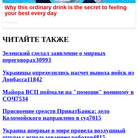
ЧИТАЙТЕ ТАКЖЕ
Зеленский сделал заявление о мирных
переговорах
30993
Украинцы определились насчет вывода войск из
Донбасса
11842
Майора ВСП поймали на "помощи" военному в
СОЧ
7534
Присвоение средств ПриватБанка: дело
Коломойского направлено в суд
7015
Украина впервые в мире провела воздушный
штурм с использованием роботов
4815