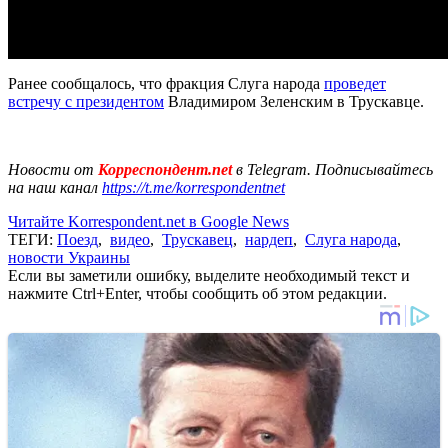
Ранее сообщалось, что фракция Слуга народа
проведет
встречу с президентом
Владимиром Зеленским в Трускавце.
Новости от
Корреспондент.net
в Telegram. Подписывайтесь
на наш канал
https://t.me/korrespondentnet
Читайте Korrespondent.net в Google News
ТЕГИ:
Поезд
,
видео
,
Трускавец
,
нардеп
,
Слуга народа
,
новости Украины
Если вы заметили ошибку, выделите необходимый текст и
нажмите Ctrl+Enter, чтобы сообщить об этом редакции.