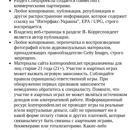
Раздел Спецпроекты создается совместно с
коммерческими партнерами.
Любое копирование, публикация, републикация и
другое распространение информации, которое содержит
ссылку на "Интерфакс-Украина", EPA / UPG, строго
воспрещается.
Владелец веб-страницы в разделе Я- Корреспондент
является автор публикации.
Любое копирование, перепечатка и воспроизведение
фотографий и/или аудиовизуальных материалов,
принадлежащих правообладателю Getty Images, строго
запрещено.
Материалы сайта korrespondent.net предназначены для
лиц старше 21 года (21+). Участие в азартных играх
может вызвать игровую зависимость. Соблюдайте
правила (принципы) ответственной игры. При
обнаружении первых признаков зависимости
немедленно обратитесь к специалисту. Помните, что
участие в азартных играх не может являться источником
доходов или альтернативой работе. Информационный
ресурс korrespondent.net не проводит игры на реальные
и/или виртуальные деньги, сайт не принимает ни в
какой форме оплату ставок и других платежей, которые
связаны/могут быть связаны с азартными играми,
букмекерами или тотализаторами. Какие-либо