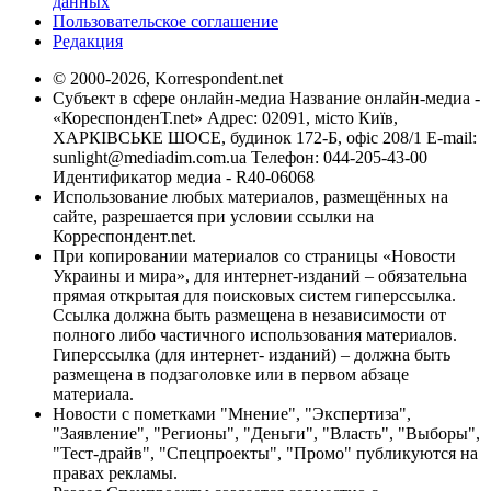
данных
Пользовательское соглашение
Редакция
© 2000-2026, Korrespondent.net
Субъект в сфере онлайн-медиа Название онлайн-медиа -
«КореспонденТ.net» Адрес: 02091, місто Київ,
ХАРКІВСЬКЕ ШОСЕ, будинок 172-Б, офіс 208/1 E-mail:
sunlight@mediadim.com.ua
Телефон: 044-205-43-00
Идентификатор медиа - R40-06068
Использование любых материалов, размещённых на
сайте, разрешается при условии ссылки на
Корреспондент.net.
При копировании материалов со страницы «Новости
Украины и мира», для интернет-изданий – обязательна
прямая открытая для поисковых систем гиперссылка.
Ссылка должна быть размещена в независимости от
полного либо частичного использования материалов.
Гиперссылка (для интернет- изданий) – должна быть
размещена в подзаголовке или в первом абзаце
материала.
Новости с пометками "Мнение", "Экспертиза",
"Заявление", "Регионы", "Деньги", "Власть", "Выборы",
"Тест-драйв", "Спецпроекты", "Промо" публикуются на
правах рекламы.