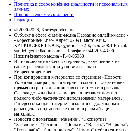
Политика в сфере конфиденциальности и персональных
данных
Пользовательское соглашение
Редакция
© 2000-2026, Korrespondent.net
Субъект в сфере онлайн-медиа Название онлайн-медиа -
«КореспонденТ.net» Адрес: 02091, місто Київ,
ХАРКІВСЬКЕ ШОСЕ, будинок 172-Б, офіс 208/1 E-mail:
sunlight@mediadim.com.ua
Телефон: 044-205-43-00
Идентификатор медиа - R40-06068
Использование любых материалов, размещённых на
сайте, разрешается при условии ссылки на
Корреспондент.net.
При копировании материалов со страницы «Новости
Украины и мира», для интернет-изданий – обязательна
прямая открытая для поисковых систем гиперссылка.
Ссылка должна быть размещена в независимости от
полного либо частичного использования материалов.
Гиперссылка (для интернет- изданий) – должна быть
размещена в подзаголовке или в первом абзаце
материала.
Новости с пометками "Мнение", "Экспертиза",
"Заявление", "Регионы", "Деньги", "Власть", "Выборы",
"Тест-драйв", "Спецпроекты", "Промо" публикуются на