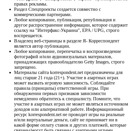
правах рекламы.
Раздел Спецпроекты создается совместно с
коммерческими партнерами.
Любое копирование, публикация, републикация и
другое распространение информации, которое содержит
ссылку на "Интерфакс-Украина", EPA / UPG, строго
воспрещается.
Владелец веб-страницы в разделе Я- Корреспондент
является автор публикации.
Любое копирование, перепечатка и воспроизведение
фотографий и/или аудиовизуальных материалов,
принадлежащих правообладателю Getty Images, строго
запрещено.
Материалы сайта korrespondent.net предназначены для
лиц старше 21 года (21+). Участие в азартных играх
может вызвать игровую зависимость. Соблюдайте
правила (принципы) ответственной игры. При
обнаружении первых признаков зависимости
немедленно обратитесь к специалисту. Помните, что
участие в азартных играх не может являться источником
доходов или альтернативой работе. Информационный
ресурс korrespondent.net не проводит игры на реальные
и/или виртуальные деньги, сайт не принимает ни в
какой форме оплату ставок и других платежей, которые
связаны/могут быть связаны с азартными играми,