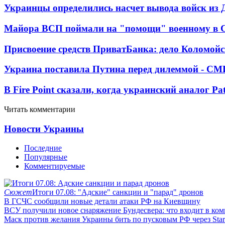
Украинцы определились насчет вывода войск из 
Майора ВСП поймали на "помощи" военному в
Присвоение средств ПриватБанка: дело Коломойс
Украина поставила Путина перед дилеммой - СМ
В Fire Point сказали, когда украинский аналог Pa
Читать комментарии
Новости Украины
Последние
Популярные
Комментируемые
Сюжет
Итоги 07.08: "Адские" санкции и "парад" дронов
В ГСЧС сообщили новые детали атаки РФ на Киевщину
ВСУ получили новое снаряжение Бундесвера: что входит в ком
Маск против желания Украины бить по пусковым РФ через Star