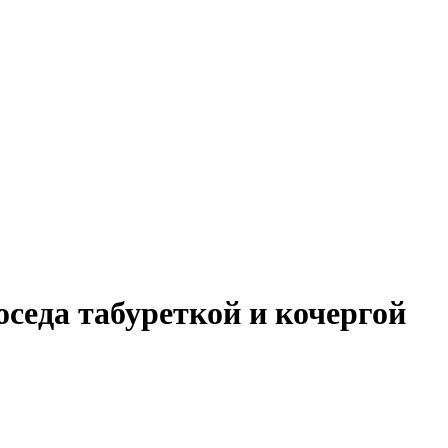
седа табуреткой и кочергой