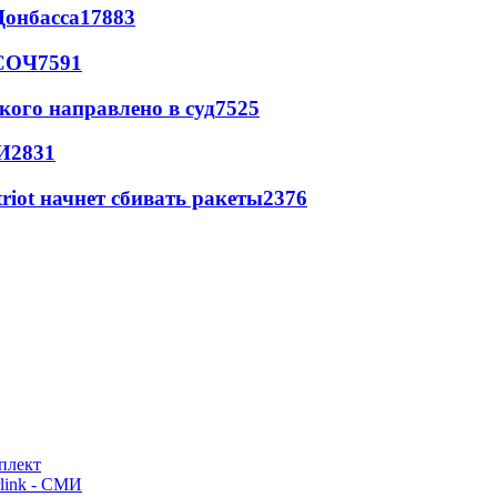
Донбасса
17883
 СОЧ
7591
кого направлено в суд
7525
И
2831
triot начнет сбивать ракеты
2376
плект
link - СМИ