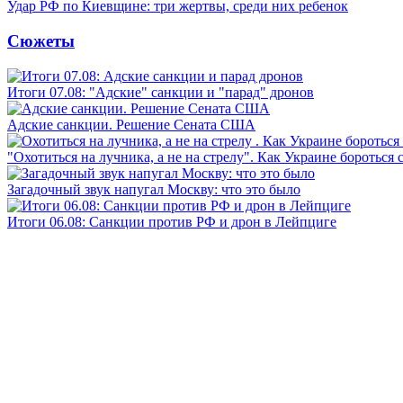
Удар РФ по Киевщине: три жертвы, среди них ребенок
Сюжеты
Итоги 07.08: "Адские" санкции и "парад" дронов
Адские санкции. Решение Сената США
"Охотиться на лучника, а не на стрелу". Как Украине бороться 
Загадочный звук напугал Москву: что это было
Итоги 06.08: Санкции против РФ и дрон в Лейпциге