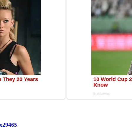
х
29465