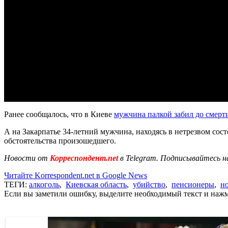
Ранее сообщалось, что в Киеве
мужчина палкой забил до смерт
А на Закарпатье 34-летний мужчина, находясь в нетрезвом сос
обстоятельства произошедшего.
Новости от
Корреспондент.net
в Telegram. Подписывайтесь н
Читайте Korrespondent.net в Google News
ТЕГИ:
алкоголь
,
Киевская область
,
убийство
,
пенсионеры
,
н
Если вы заметили ошибку, выделите необходимый текст и нажми