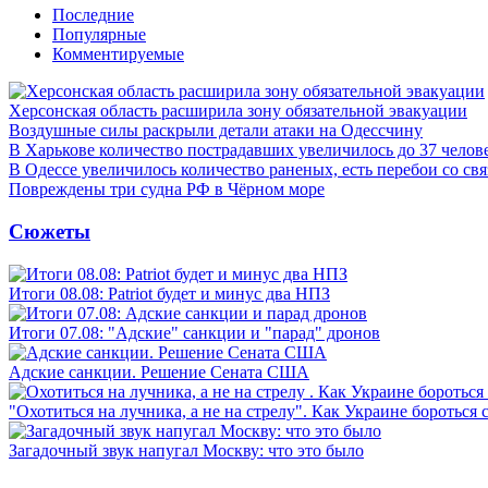
Последние
Популярные
Комментируемые
Херсонская область расширила зону обязательной эвакуации
Воздушные силы раскрыли детали атаки на Одессчину
В Харькове количество пострадавших увеличилось до 37 челов
В Одессе увеличилось количество раненых, есть перебои со св
Повреждены три судна РФ в Чёрном море
Сюжеты
Итоги 08.08: Patriot будет и минус два НПЗ
Итоги 07.08: "Адские" санкции и "парад" дронов
Адские санкции. Решение Сената США
"Охотиться на лучника, а не на стрелу". Как Украине бороться 
Загадочный звук напугал Москву: что это было