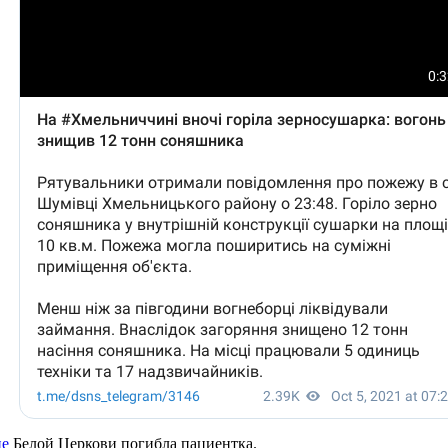
це
Белой Церкови погибла пациентка.