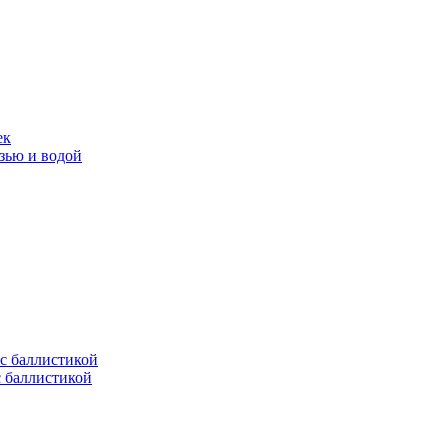
ек
язью и водой
с баллистикой