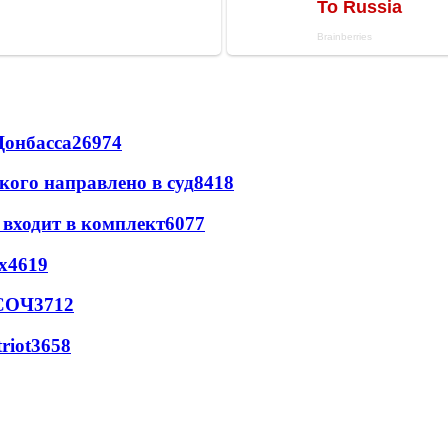
Донбасса
26974
кого направлено в суд
8418
 входит в комплект
6077
х
4619
 СОЧ
3712
riot
3658