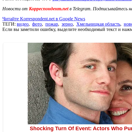
Новости от
Корреспондент.net
в Telegram. Подписывайтесь н
Читайте Korrespondent.net в Google News
ТЕГИ:
видео
,
фото
,
пожар
,
зерно
,
Хмельницкая область
,
нов
Если вы заметили ошибку, выделите необходимый текст и нажми