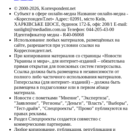
© 2000-2026, Korrespondent.net
Субъект в сфере онлайн-медиа Название онлайн-медиа -
«КореспонденТ.net» Адрес: 02091, місто Київ,
ХАРКІВСЬКЕ ШОСЕ, будинок 172-Б, офіс 208/1 E-mail:
sunlight@mediadim.com.ua
Телефон: 044-205-43-00
Идентификатор медиа - R40-06068
Использование любых материалов, размещённых на
сайте, разрешается при условии ссылки на
Корреспондент.net.
При копировании материалов со страницы «Новости
Украины и мира», для интернет-изданий – обязательна
прямая открытая для поисковых систем гиперссылка.
Ссылка должна быть размещена в независимости от
полного либо частичного использования материалов.
Гиперссылка (для интернет- изданий) – должна быть
размещена в подзаголовке или в первом абзаце
материала.
Новости с пометками "Мнение", "Экспертиза",
"Заявление", "Регионы", "Деньги", "Власть", "Выборы",
"Тест-драйв", "Спецпроекты", "Промо" публикуются на
правах рекламы.
Раздел Спецпроекты создается совместно с
коммерческими партнерами.
Любое копирование, публикация, републикация и