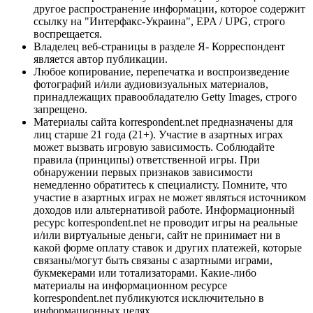
другое распространение информации, которое содержит
ссылку на "Интерфакс-Украина", EPA / UPG, строго
воспрещается.
Владелец веб-страницы в разделе Я- Корреспондент
является автор публикации.
Любое копирование, перепечатка и воспроизведение
фотографий и/или аудиовизуальных материалов,
принадлежащих правообладателю Getty Images, строго
запрещено.
Материалы сайта korrespondent.net предназначены для
лиц старше 21 года (21+). Участие в азартных играх
может вызвать игровую зависимость. Соблюдайте
правила (принципы) ответственной игры. При
обнаружении первых признаков зависимости
немедленно обратитесь к специалисту. Помните, что
участие в азартных играх не может являться источником
доходов или альтернативой работе. Информационный
ресурс korrespondent.net не проводит игры на реальные
и/или виртуальные деньги, сайт не принимает ни в
какой форме оплату ставок и других платежей, которые
связаны/могут быть связаны с азартными играми,
букмекерами или тотализаторами. Какие-либо
материалы на информационном ресурсе
korrespondent.net публикуются исключительно в
информационных целях.