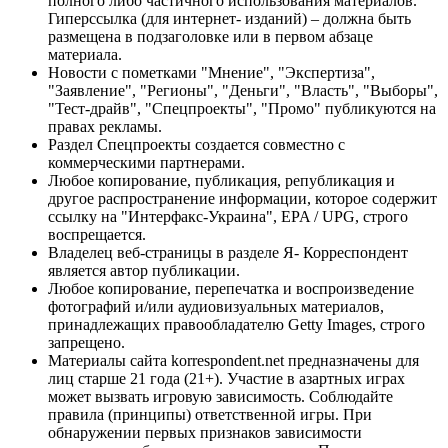
полного либо частичного использования материалов.
Гиперссылка (для интернет- изданий) – должна быть
размещена в подзаголовке или в первом абзаце
материала.
Новости с пометками "Мнение", "Экспертиза",
"Заявление", "Регионы", "Деньги", "Власть", "Выборы",
"Тест-драйв", "Спецпроекты", "Промо" публикуются на
правах рекламы.
Раздел Спецпроекты создается совместно с
коммерческими партнерами.
Любое копирование, публикация, републикация и
другое распространение информации, которое содержит
ссылку на "Интерфакс-Украина", EPA / UPG, строго
воспрещается.
Владелец веб-страницы в разделе Я- Корреспондент
является автор публикации.
Любое копирование, перепечатка и воспроизведение
фотографий и/или аудиовизуальных материалов,
принадлежащих правообладателю Getty Images, строго
запрещено.
Материалы сайта korrespondent.net предназначены для
лиц старше 21 года (21+). Участие в азартных играх
может вызвать игровую зависимость. Соблюдайте
правила (принципы) ответственной игры. При
обнаружении первых признаков зависимости