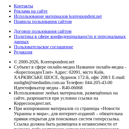
Контакты
Реклама на сайте
Использование материалов korrespondent.net
Правила пользования сайтом
Договор пользования сайтом
Политика в сфере конфиденциальности и персональных
данных
Пользовательское соглашение
Редакция
© 2000-2026, Korrespondent.net
Субъект в сфере онлайн-медиа Название онлайн-медиа -
«КореспонденТ.net» Адрес: 02091, місто Київ,
ХАРКІВСЬКЕ ШОСЕ, будинок 172-Б, офіс 208/1 E-mail:
sunlight@mediadim.com.ua
Телефон: 044-205-43-00
Идентификатор медиа - R40-06068
Использование любых материалов, размещённых на
сайте, разрешается при условии ссылки на
Корреспондент.net.
При копировании материалов со страницы «Новости
Украины и мира», для интернет-изданий – обязательна
прямая открытая для поисковых систем гиперссылка.
Ссылка должна быть размещена в независимости от