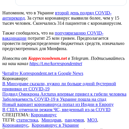
Напомним, что в Украине
второй день подряд COVID-
антирекорд
. За сутки коронавирус выявили более, чем у 15
тысяч человек. Скончались 314 пациентов с коронавирусом.
Также сообщалось, что на
популяризацию COVID-
вакцинации
потратят 25 млн гривен. Предполагается
провести перераспределение бюджетных средств, изначально
предусмотренных для Минфина.
Новости от
Корреспондент.net
в Telegram. Подписывайтесь
на наш канал
https://t.me/korrespondentnet
Читайте Korrespondent.net в Google News
Коронавирус
В Минздраве сказали, нужно ли больше одной бустерной
прививки от COVID-19
Подвид Омикрона Arcturus впервые привел к гибели человека
Заболеваемость COVID-19 в Украине пошла на спад
Новый вариант коронавируса попал из Индии в Европу
В США отменили режим ЧС, введенный из-за COVID
СПЕЦТЕМА:
Коронавирус
ТЕГИ:
статистика
,
Минздрав
,
пандемия
,
МОЗ
,
Коронавирус
,
Коронавирус в Украине