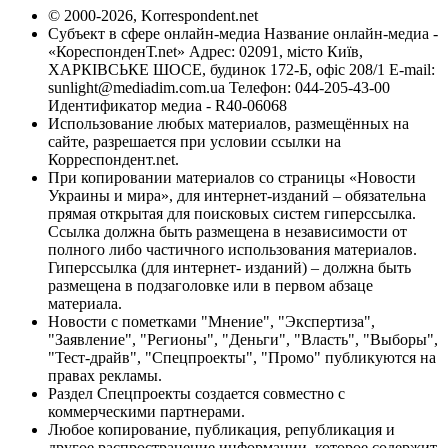
© 2000-2026, Korrespondent.net
Субъект в сфере онлайн-медиа Название онлайн-медиа -
«КореспонденТ.net» Адрес: 02091, місто Київ,
ХАРКІВСЬКЕ ШОСЕ, будинок 172-Б, офіс 208/1 E-mail:
sunlight@mediadim.com.ua
Телефон: 044-205-43-00
Идентификатор медиа - R40-06068
Использование любых материалов, размещённых на
сайте, разрешается при условии ссылки на
Корреспондент.net.
При копировании материалов со страницы «Новости
Украины и мира», для интернет-изданий – обязательна
прямая открытая для поисковых систем гиперссылка.
Ссылка должна быть размещена в независимости от
полного либо частичного использования материалов.
Гиперссылка (для интернет- изданий) – должна быть
размещена в подзаголовке или в первом абзаце
материала.
Новости с пометками "Мнение", "Экспертиза",
"Заявление", "Регионы", "Деньги", "Власть", "Выборы",
"Тест-драйв", "Спецпроекты", "Промо" публикуются на
правах рекламы.
Раздел Спецпроекты создается совместно с
коммерческими партнерами.
Любое копирование, публикация, републикация и
другое распространение информации, которое содержит