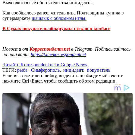
Выясняются все обстоятельства инцидента.
Как сообщалось ранее, жительница Полтавщины купила в
супермаркете
шашлык с обломком иглы.
В Сумах покупатель обнаружил стекло в колбасе
Новости от
Корреспондент.net
в Telegram. Подписывайтесь
на наш канал
https://t.me/korrespondentnet
Читайте Korrespondent.net в Google News
ТЕГИ:
рыба
,
Симферополь
,
инцидент
,
покупатель
Если вы заметили ошибку, выделите необходимый текст и
нажмите Ctrl+Enter, чтобы сообщить об этом редакции.