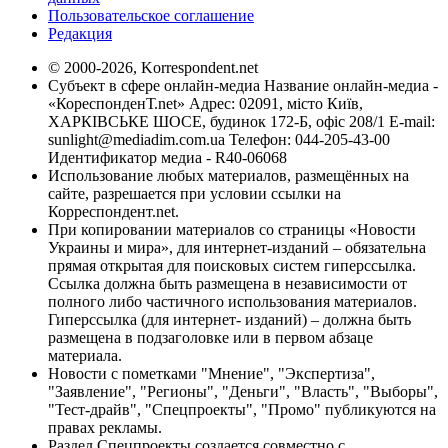
Пользовательское соглашение
Редакция
© 2000-2026, Korrespondent.net
Субъект в сфере онлайн-медиа Название онлайн-медиа -
«КореспонденТ.net» Адрес: 02091, місто Київ,
ХАРКІВСЬКЕ ШОСЕ, будинок 172-Б, офіс 208/1 E-mail:
sunlight@mediadim.com.ua
Телефон: 044-205-43-00
Идентификатор медиа - R40-06068
Использование любых материалов, размещённых на
сайте, разрешается при условии ссылки на
Корреспондент.net.
При копировании материалов со страницы «Новости
Украины и мира», для интернет-изданий – обязательна
прямая открытая для поисковых систем гиперссылка.
Ссылка должна быть размещена в независимости от
полного либо частичного использования материалов.
Гиперссылка (для интернет- изданий) – должна быть
размещена в подзаголовке или в первом абзаце
материала.
Новости с пометками "Мнение", "Экспертиза",
"Заявление", "Регионы", "Деньги", "Власть", "Выборы",
"Тест-драйв", "Спецпроекты", "Промо" публикуются на
правах рекламы.
Раздел Спецпроекты создается совместно с