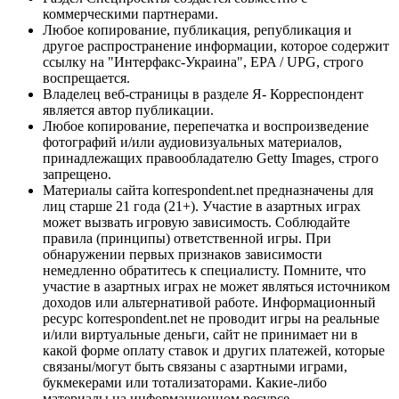
коммерческими партнерами.
Любое копирование, публикация, републикация и
другое распространение информации, которое содержит
ссылку на "Интерфакс-Украина", EPA / UPG, строго
воспрещается.
Владелец веб-страницы в разделе Я- Корреспондент
является автор публикации.
Любое копирование, перепечатка и воспроизведение
фотографий и/или аудиовизуальных материалов,
принадлежащих правообладателю Getty Images, строго
запрещено.
Материалы сайта korrespondent.net предназначены для
лиц старше 21 года (21+). Участие в азартных играх
может вызвать игровую зависимость. Соблюдайте
правила (принципы) ответственной игры. При
обнаружении первых признаков зависимости
немедленно обратитесь к специалисту. Помните, что
участие в азартных играх не может являться источником
доходов или альтернативой работе. Информационный
ресурс korrespondent.net не проводит игры на реальные
и/или виртуальные деньги, сайт не принимает ни в
какой форме оплату ставок и других платежей, которые
связаны/могут быть связаны с азартными играми,
букмекерами или тотализаторами. Какие-либо
материалы на информационном ресурсе