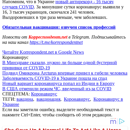
Напомним, что в Украине
новый антирекорд - 16 тысяч
случаев COVID
. За минувшие сутки коронавирус выявили у
16, 3 тысяч украинцев, скончался 241 человек.
Выздоровевших в три раза меньше, чем заболевших.
Обязательная вакцинация: озвучен список профессий
Новости от
Корреспондент.net
в Telegram. Подписывайтесь
на наш канал
https://t.me/korrespondentnet
Читайте Korrespondent.net в Google News
Коронавирус
В Минздраве сказали, нужно ли больше одной бустерной
прививки от COVID-19
Подвид Омикрона Arcturus впервые привел к гибели человека
Заболеваемость COVID-19 в Украине пошла на спад
Новый вариант коронавируса попал из Индии в Европу
В США отменили режим ЧС, введенный из-за COVID
СПЕЦТЕМА:
Коронавирус
ТЕГИ:
вакцина
,
вакцинация
,
Коронавирус
,
Коронавирус в
Украине
Если вы заметили ошибку, выделите необходимый текст и
нажмите Ctrl+Enter, чтобы сообщить об этом редакции.