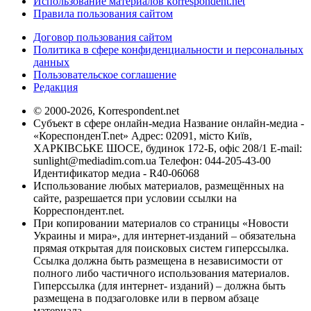
Использование материалов korrespondent.net
Правила пользования сайтом
Договор пользования сайтом
Политика в сфере конфиденциальности и персональных
данных
Пользовательское соглашение
Редакция
© 2000-2026, Korrespondent.net
Субъект в сфере онлайн-медиа Название онлайн-медиа -
«КореспонденТ.net» Адрес: 02091, місто Київ,
ХАРКІВСЬКЕ ШОСЕ, будинок 172-Б, офіс 208/1 E-mail:
sunlight@mediadim.com.ua
Телефон: 044-205-43-00
Идентификатор медиа - R40-06068
Использование любых материалов, размещённых на
сайте, разрешается при условии ссылки на
Корреспондент.net.
При копировании материалов со страницы «Новости
Украины и мира», для интернет-изданий – обязательна
прямая открытая для поисковых систем гиперссылка.
Ссылка должна быть размещена в независимости от
полного либо частичного использования материалов.
Гиперссылка (для интернет- изданий) – должна быть
размещена в подзаголовке или в первом абзаце
материала.