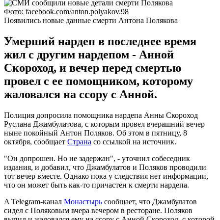
Фото: facebook.com/anton.polyakov.98
Появились новые данные смерти Антона Полякова
Умерший нардеп в последнее время
жил с другим нардепом - Анной
Скороход, и вечер перед смертью
провел с ее помощником, которому
жаловался на ссору с Анной.
Полиция допросила помощника нардепа Анны Скороход
Руслана Джамбулатова, с которым провел вчерашний вечер
ныне покойный Антон Поляков. Об этом в пятницу, 8
октября, сообщает
Страна
со ссылкой на источник.
"Он допрошен. Но не задержан", - уточнил собеседник
издания, и добавил, что Джамбулатов и Поляков проводили
тот вечер вместе. Однако пока у следствия нет информации,
что он может быть как-то причастен к смерти нардепа.
A Telegram-канал
Монастырь
сообщает, что Джамбулатов
сидел с Поляковым вчера вечером в ресторане. Поляков
выпил и жаловался ему на ссору с Анной Скороход, с которой