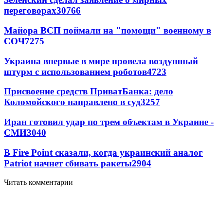
переговорах
30766
Майора ВСП поймали на "помощи" военному в
СОЧ
7275
Украина впервые в мире провела воздушный
штурм с использованием роботов
4723
Присвоение средств ПриватБанка: дело
Коломойского направлено в суд
3257
Иран готовил удар по трем объектам в Украине -
СМИ
3040
В Fire Point сказали, когда украинский аналог
Patriot начнет сбивать ракеты
2904
Читать комментарии