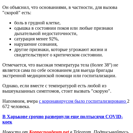
Он объяснил, что основаниями, в частности, для вызова
"скорой" есть:
боль в грудной клетке,
одышка в состоянии покоя или любые признаки
дыхательной недостаточности,
сатурация менее 92%,
нарушение сознания,
другие признаки, которые угрожают жизни и
свидетельствуют о критическом состоянии.
Отмечается, что высокая температура тела (более 38°) не
является сама по себе основанием для выезда бригады
экстренной медицинской помощи или госпитализации.
Однако, если вместе с температурой есть любой из
вышеуказанных симптомов, стоит вызвать "скорую".
Напомним, вчера
с коронавирусом было госпитализировано
2
672 человека.
В Харькове срочно развернули еще полтысячи COVID-
коек
Новости от
Корреспондент.net
в Telegram. Подписывайтесь